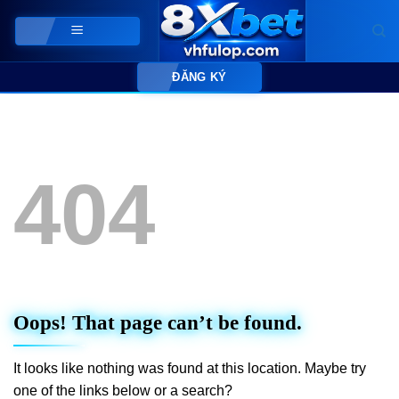
Skip
to
content
ĐĂNG KÝ
404
Oops! That page can’t be found.
It looks like nothing was found at this location. Maybe try
one of the links below or a search?