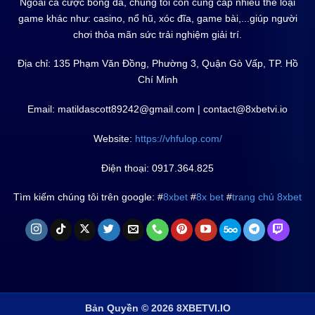
Ngoài cá cược bóng đá, chúng tôi còn cung cấp nhiều thể loại
game khác như: casino, nổ hũ, xóc đĩa, game bài,...giúp người
chơi thỏa mãn sức trải nghiệm giải trí.
Địa chỉ: 135 Phạm Văn Đồng, Phường 3, Quận Gò Vấp, TP. Hồ
Chí Minh
Email:
matildascott89242@gmail.com
|
contact@8xbetvi.io
Website:
https://vhfulop.com/
Điện thoại: 0917.364.825
Tìm kiếm chúng tôi trên google: #
8xbet
#
8x bet
#
trang chủ 8xbet
Bản Quyền © 2026 8XBETVI.IO