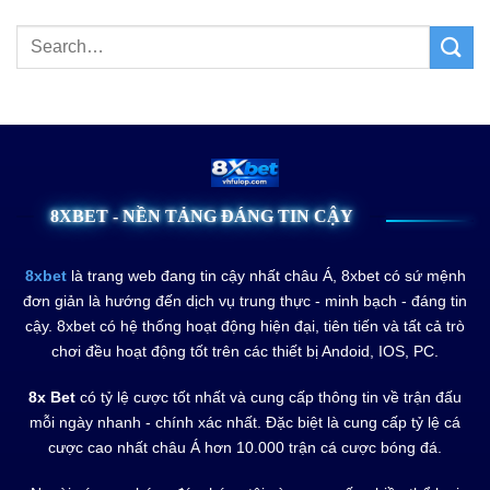
8XBET - NỀN TẢNG ĐÁNG TIN CẬY
8xbet
là trang web đang tin cậy nhất châu Á, 8xbet có sứ mệnh
đơn giản là hướng đến dịch vụ trung thực - minh bạch - đáng tin
cậy. 8xbet có hệ thống hoạt động hiện đại, tiên tiến và tất cả trò
chơi đều hoạt động tốt trên các thiết bị Andoid, IOS, PC.
8x Bet
có tỷ lệ cược tốt nhất và cung cấp thông tin về trận đấu
mỗi ngày nhanh - chính xác nhất. Đặc biệt là cung cấp tỷ lệ cá
cược cao nhất châu Á hơn 10.000 trận cá cược bóng đá.