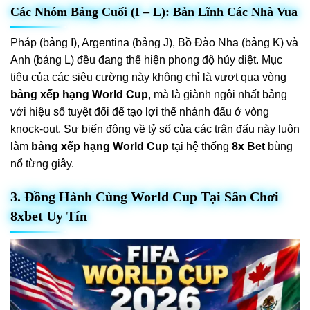
Các Nhóm Bảng Cuối (I – L): Bản Lĩnh Các Nhà Vua
Pháp (bảng I), Argentina (bảng J), Bồ Đào Nha (bảng K) và
Anh (bảng L) đều đang thể hiện phong độ hủy diệt. Mục
tiêu của các siêu cường này không chỉ là vượt qua vòng
bảng xếp hạng World Cup
, mà là giành ngôi nhất bảng
với hiệu số tuyệt đối để tạo lợi thế nhánh đấu ở vòng
knock-out. Sự biến động về tỷ số của các trận đấu này luôn
làm
bảng xếp hạng World Cup
tại hệ thống
8x Bet
bùng
nổ từng giây.
3. Đồng Hành Cùng World Cup Tại Sân Chơi
8xbet Uy Tín