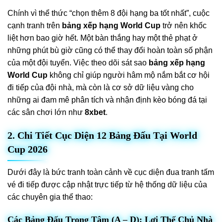
Chính vì thể thức “chọn thêm 8 đội hạng ba tốt nhất”, cuộc
cạnh tranh trên
bảng xếp hạng World Cup
trở nên khốc
liệt hơn bao giờ hết. Một bàn thắng hay một thẻ phạt ở
những phút bù giờ cũng có thể thay đổi hoàn toàn số phận
của một đội tuyển. Việc theo dõi sát sao
bảng xếp hạng
World Cup
không chỉ giúp người hâm mộ nắm bắt cơ hội
đi tiếp của đội nhà, mà còn là cơ sở dữ liệu vàng cho
những ai đam mê phân tích và nhận định kèo bóng đá tại
các sân chơi lớn như
8xbet
.
2. Chi Tiết Cục Diện 12 Bảng Đấu Tại World
Cup 2026
Dưới đây là bức tranh toàn cảnh về cục diện đua tranh tấm
vé đi tiếp được cập nhật trực tiếp từ hệ thống dữ liệu của
các chuyên gia thể thao:
Các Bảng Đấu Trọng Tâm (A – D): Lợi Thế Chủ Nhà