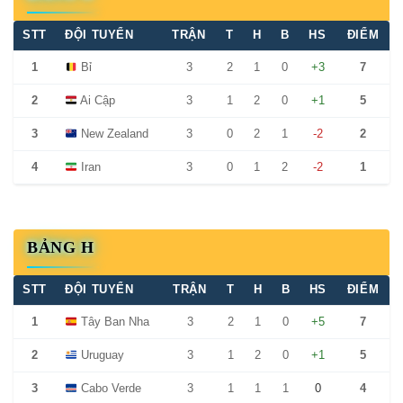
STT
ĐỘI TUYỂN
TRẬN
T
H
B
HS
ĐIỂM
1
Bỉ
3
2
1
0
+3
7
2
Ai Cập
3
1
2
0
+1
5
3
New Zealand
3
0
2
1
-2
2
4
Iran
3
0
1
2
-2
1
BẢNG H
STT
ĐỘI TUYỂN
TRẬN
T
H
B
HS
ĐIỂM
1
Tây Ban Nha
3
2
1
0
+5
7
2
Uruguay
3
1
2
0
+1
5
3
Cabo Verde
3
1
1
1
0
4