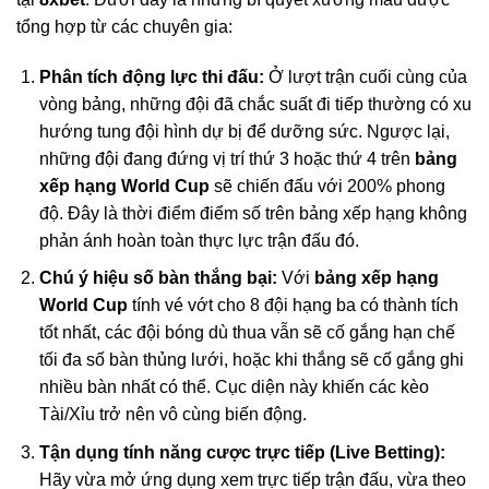
tổng hợp từ các chuyên gia:
Phân tích động lực thi đấu:
Ở lượt trận cuối cùng của
vòng bảng, những đội đã chắc suất đi tiếp thường có xu
hướng tung đội hình dự bị để dưỡng sức. Ngược lại,
những đội đang đứng vị trí thứ 3 hoặc thứ 4 trên
bảng
xếp hạng World Cup
sẽ chiến đấu với 200% phong
độ. Đây là thời điểm điểm số trên bảng xếp hạng không
phản ánh hoàn toàn thực lực trận đấu đó.
Chú ý hiệu số bàn thắng bại:
Với
bảng xếp hạng
World Cup
tính vé vớt cho 8 đội hạng ba có thành tích
tốt nhất, các đội bóng dù thua vẫn sẽ cố gắng hạn chế
tối đa số bàn thủng lưới, hoặc khi thắng sẽ cố gắng ghi
nhiều bàn nhất có thể. Cục diện này khiến các kèo
Tài/Xỉu trở nên vô cùng biến động.
Tận dụng tính năng cược trực tiếp (Live Betting):
Hãy vừa mở ứng dụng xem trực tiếp trận đấu, vừa theo