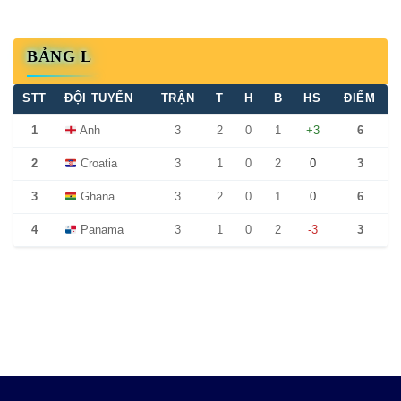
BẢNG L
STT
ĐỘI TUYỂN
TRẬN
T
H
B
HS
ĐIỂM
1
Anh
3
2
0
1
+3
6
2
Croatia
3
1
0
2
0
3
3
Ghana
3
2
0
1
0
6
4
Panama
3
1
0
2
-3
3