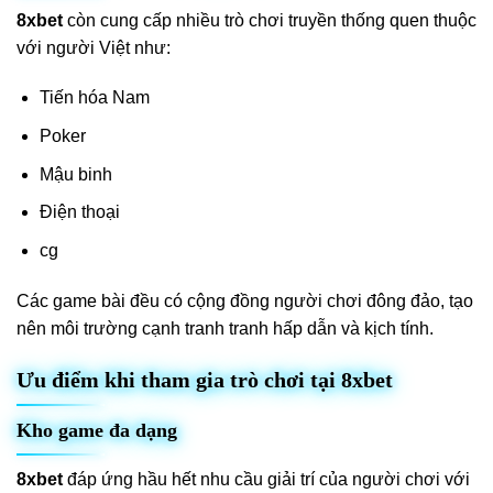
8xbet
còn cung cấp nhiều trò chơi truyền thống quen thuộc
với người Việt như:
Tiến hóa Nam
Poker
Mậu binh
Điện thoại
cg
Các game bài đều có cộng đồng người chơi đông đảo, tạo
nên môi trường cạnh tranh tranh hấp dẫn và kịch tính.
Ưu điểm khi tham gia trò chơi tại 8xbet
Kho game đa dạng
8xbet
đáp ứng hầu hết nhu cầu giải trí của người chơi với