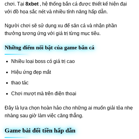
chơi. Tại
8xbet
, hệ thống bắn cá được thiết kế hiện đại
với đồ họa sắc nét và nhiều tính năng hấp dẫn.
Người chơi sẽ sử dụng xu để săn cá và nhận phần
thưởng tương ứng với giá trị từng mục tiêu.
Những điểm nổi bật của game bắn cá
Nhiều loại boss có giá trị cao
Hiệu ứng đẹp mắt
thao tác
Chơi mượt mà trên điện thoại
Đây là lựa chọn hoàn hảo cho những ai muốn giải tỏa nhẹ
nhàng sau giờ làm việc căng thẳng.
Game bài đổi tiền hấp dẫn