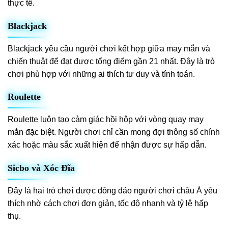
thực tế.
Blackjack
Blackjack yêu cầu người chơi kết hợp giữa may mắn và
chiến thuật để đạt được tổng điểm gần 21 nhất. Đây là trò
chơi phù hợp với những ai thích tư duy và tính toán.
Roulette
Roulette luôn tạo cảm giác hồi hộp với vòng quay may
mắn đặc biệt. Người chơi chỉ cần mong đợi thông số chính
xác hoặc màu sắc xuất hiện để nhận được sự hấp dẫn.
Sicbo và Xóc Đĩa
Đây là hai trò chơi được đông đảo người chơi châu Á yêu
thích nhờ cách chơi đơn giản, tốc độ nhanh và tỷ lệ hấp
thụ.