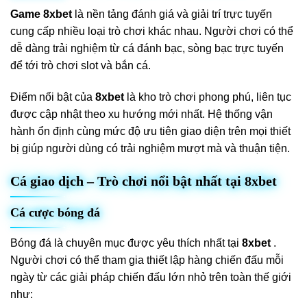
Game 8xbet
là nền tảng đánh giá và giải trí trực tuyến
cung cấp nhiều loại trò chơi khác nhau. Người chơi có thể
dễ dàng trải nghiệm từ cá đánh bạc, sòng bạc trực tuyến
để tới trò chơi slot và bắn cá.
Điểm nổi bật của
8xbet
là kho trò chơi phong phú, liên tục
được cập nhật theo xu hướng mới nhất. Hệ thống vận
hành ổn định cùng mức độ ưu tiên giao diện trên mọi thiết
bị giúp người dùng có trải nghiệm mượt mà và thuận tiện.
Cá giao dịch – Trò chơi nổi bật nhất tại 8xbet
Cá cược bóng đá
Bóng đá là chuyên mục được yêu thích nhất tại
8xbet
.
Người chơi có thể tham gia thiết lập hàng chiến đấu mỗi
ngày từ các giải pháp chiến đấu lớn nhỏ trên toàn thế giới
như: