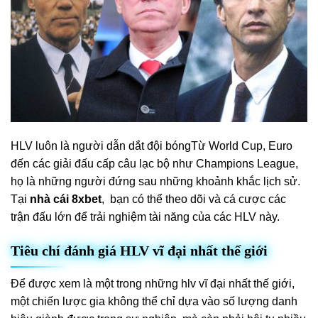
HLV luôn là người dẫn dắt đội bóng
Từ World Cup, Euro
đến các giải đấu cấp câu lạc bộ như Champions League,
họ là những người đứng sau những khoảnh khắc lịch sử.
Tại
nhà cái 8xbet
, bạn có thể theo dõi và cá cược các
trận đấu lớn để trải nghiệm tài năng của các HLV này.
Tiêu chí đánh giá HLV vĩ đại nhất thế giới
Để được xem là một trong những hlv vĩ đại nhất thế giới,
một chiến lược gia không thể chỉ dựa vào số lượng danh