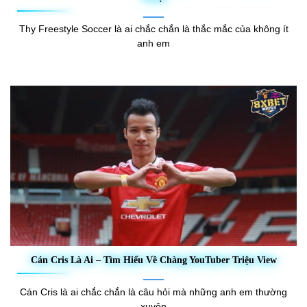
Thy Freestyle Soccer là ai chắc chắn là thắc mắc của không ít
anh em
Cán Cris Là Ai – Tìm Hiểu Về Chàng YouTuber Triệu View
Cán Cris là ai chắc chắn là câu hỏi mà những anh em thường
xuyên