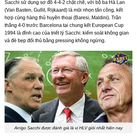
Sacchi sử dụng sơ đồ 4-4-2 chặt chẽ, với bộ ba Hà Lan
(Van Basten, Gullit, Rijkaard) là mũi nhọn tấn công, kết
hợp cùng hàng thủ huyền thoại (Baresi, Maldini). Trận
thắng 4-0 trước Barcelona tại chung kết European Cup
1994 là đỉnh cao của triết lý Sacchi: kiểm soát không gian
và đè bẹp đối thủ bằng pressing không ngừng.
Arrigo Sacchi được đánh giá là vị HLV giỏi nhất hiện nay