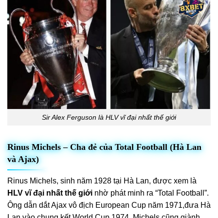
Sir Alex Ferguson là HLV vĩ đại nhất thế giới
Rinus Michels – Cha đẻ của Total Football (Hà Lan
và Ajax)
Rinus Michels, sinh năm 1928 tại Hà Lan, được xem là
HLV vĩ đại nhất thế giới
nhờ phát minh ra “Total Football”.
Ông dẫn dắt Ajax vô địch European Cup năm 1971,đưa Hà
Lan vào chung kết World Cup 1974. Michels cũng giành