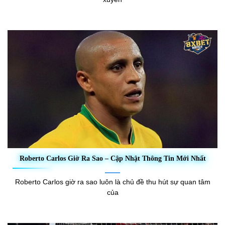
Roberto Carlos Giờ Ra Sao – Cập Nhật Thông Tin Mới Nhất
Roberto Carlos giờ ra sao luôn là chủ đề thu hút sự quan tâm
của