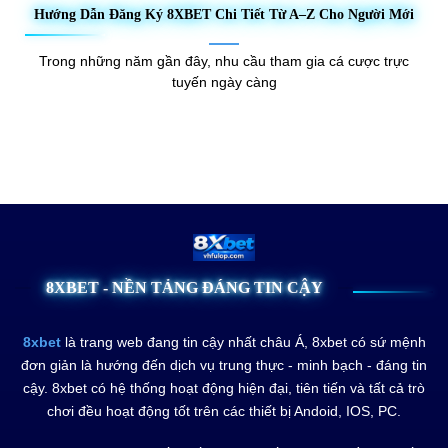
Hướng Dẫn Đăng Ký 8XBET Chi Tiết Từ A–Z Cho Người Mới
Trong những năm gần đây, nhu cầu tham gia cá cược trực
tuyến ngày càng
8XBET - NỀN TẢNG ĐÁNG TIN CẬY
8xbet
là trang web đang tin cậy nhất châu Á, 8xbet có sứ mệnh
đơn giản là hướng đến dịch vụ trung thực - minh bạch - đáng tin
cậy. 8xbet có hệ thống hoạt động hiện đại, tiên tiến và tất cả trò
chơi đều hoạt động tốt trên các thiết bị Andoid, IOS, PC.