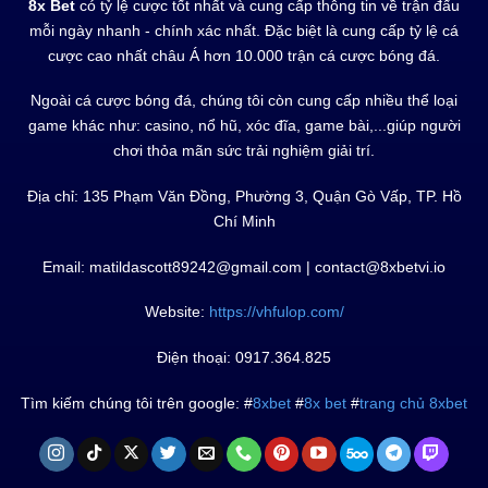
8x Bet
có tỷ lệ cược tốt nhất và cung cấp thông tin về trận đấu
mỗi ngày nhanh - chính xác nhất. Đặc biệt là cung cấp tỷ lệ cá
cược cao nhất châu Á hơn 10.000 trận cá cược bóng đá.
Ngoài cá cược bóng đá, chúng tôi còn cung cấp nhiều thể loại
game khác như: casino, nổ hũ, xóc đĩa, game bài,...giúp người
chơi thỏa mãn sức trải nghiệm giải trí.
Địa chỉ: 135 Phạm Văn Đồng, Phường 3, Quận Gò Vấp, TP. Hồ
Chí Minh
Email:
matildascott89242@gmail.com
|
contact@8xbetvi.io
Website:
https://vhfulop.com/
Điện thoại: 0917.364.825
Tìm kiếm chúng tôi trên google: #
8xbet
#
8x bet
#
trang chủ 8xbet