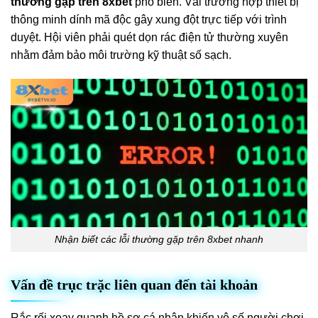
thường gặp trên 8xbet
phổ biến. Vài trường hợp thiết bị
thông minh dính mã độc gây xung đột trực tiếp với trình
duyệt. Hội viên phải quét dọn rác điện tử thường xuyên
nhằm đảm bảo môi trường kỹ thuật số sạch.
Nhận biết các lỗi thường gặp trên 8xbet nhanh
Vấn đề trục trặc liên quan đến tài khoản
Rắc rối xoay quanh hồ sơ cá nhân khiến vô số người chơi