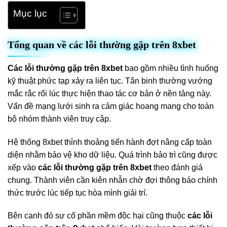
Mục lục
Tổng quan về các lỗi thường gặp trên 8xbet
Các lỗi thường gặp trên 8xbet
bao gồm nhiều tình huống
kỹ thuật phức tạp xảy ra liên tục. Tân binh thường vướng
mắc rắc rối lúc thực hiện thao tác cơ bản ở nền tảng này.
Vấn đề mạng lưới sinh ra cảm giác hoang mang cho toàn
bộ nhóm thành viên truy cập.
Hệ thống 8xbet thỉnh thoảng tiến hành đợt nâng cấp toàn
diện nhằm bảo vệ kho dữ liệu. Quá trình bảo trì cũng được
xếp vào
các lỗi thường gặp trên 8xbet
theo đánh giá
chung. Thành viên cần kiên nhẫn chờ đợi thông báo chính
thức trước lúc tiếp tục hòa mình giải trí.
Bên cạnh đó sự cố phần mềm độc hại cũng thuộc
các lỗi