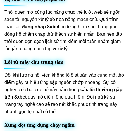
Thói quen mở cùng lúc hàng chục thẻ lướt web sẽ ngốn
sạch tài nguyên xử lý đồ họa bảng mạch chủ. Quá trình
thao tác
đăng nhập 8xbet
bị đứng hình suốt hàng phút
đồng hồ chậm chạp thử thách sự kiên nhẫn. Bạn nên tập
thói quen dọn sạch lịch sử tìm kiếm mỗi tuần nhằm giảm
tải gánh nặng cho chip vi xử lý.
Lỗi từ máy chủ trung tâm
Đôi khi lượng hội viên khổng lồ ồ ạt tràn vào cùng một thời
điểm gây ra hiệu ứng sập nguồn chớp nhoáng. Sự cố
nghẽn cổ chai cục bộ này nằm trong
các lỗi thường gặp
trên 8xbet
quy mô diện rộng cực hiếm. Đội ngũ kỹ sư
mạng tay nghề cao sẽ ráo riết khắc phục tình trạng này
nhanh gọn lẹ nhất có thể.
Xung đột ứng dụng chạy ngầm