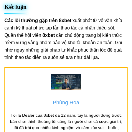
Kết luận
Các lỗi thường gặp trên 8xbet
xuất phát từ vô vàn khía
cạnh kỹ thuật phức tạp lẫn thao tác cá nhân thiếu sót.
Quần thể hội viên
8xbet
cần chủ động trang bị kiến thức
mềm vững vàng nhằm bảo vệ kho tài khoản an toàn. Ghi
nhớ ngay những giải pháp tự khắc phục thần tốc để quá
trình thao tác diễn ra suôn sẻ tựa như dải lụa.
Phùng Hoa
Tôi là Dealer của 8xbet đã 12 năm, tuy là người đứng trước
bàn chơi thỉnh thoảng tôi cũng là người chơi cá cược giải trí,
tôi đã trải qua nhiều kinh nghiệm và cảm xúc vui – buồn,