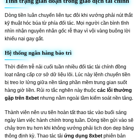
Tình trạng gián đoạn trong giao dịch tài chính
Dòng tiền luân chuyển liên tục đôi khi vướng phải nút thắt
kỹ thuật hóc búa từ phía đối tác. Mọi người cần bình tĩnh
nhìn nhận nguyên nhân gốc rễ thay vì vội vàng buông lời
khiếu nại gay gắt.
Hệ thống ngân hàng bảo trì
Thời điểm trễ nải cuối tuần nhiều đối tác tài chính đồng
loạt nâng cấp cơ sở dữ liệu lõi. Lúc này lệnh chuyển tiền
bị treo lơ lửng giữa nền tảng phần mềm trung gian suốt
hàng giờ liền. Rủi ro tắc nghẽn này thuộc
các lỗi thường
gặp trên 8xbet
nhưng nằm ngoài tầm kiểm soát nền tảng.
Thành viên nên ưu tiên hoàn tất thao tác vào buổi sáng
ngày làm việc hành chính trong tuần. Dòng tiền gửi vào sẽ
chảy trơn tru hơn khi không vướng phải lịch dọn dẹp băng
thông định kỳ. Thao tác tải
ứng dụng 8xbet
phiên bản