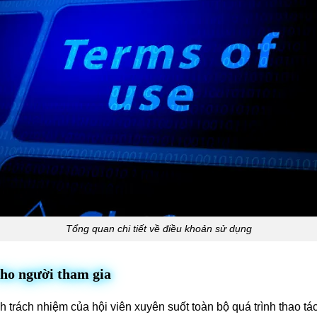
Tổng quan chi tiết về điều khoản sử dụng
cho người tham gia
h trách nhiệm của hội viên xuyên suốt toàn bộ quá trình thao tá