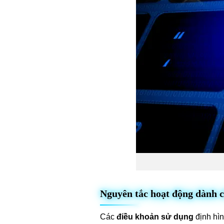
Nguyên tắc hoạt động dành 
Các
điều khoản sử dụng
định hìn