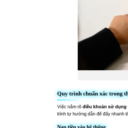
Quy trình chuẩn xác trong t
Việc nắm rõ
điều khoản sử dụng
trình tự hướng dẫn để đẩy nhanh tố
Nạp tiền vào hệ thống