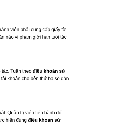
hành viên phải cung cấp giấy tờ
n nào vi phạm giới hạn tuổi tác
o tác. Tuân theo
điều khoản sử
 tài khoản cho bên thứ ba sẽ dẫn
t. Quản trị viên tiến hành đối
hực hiện đúng
điều khoản sử