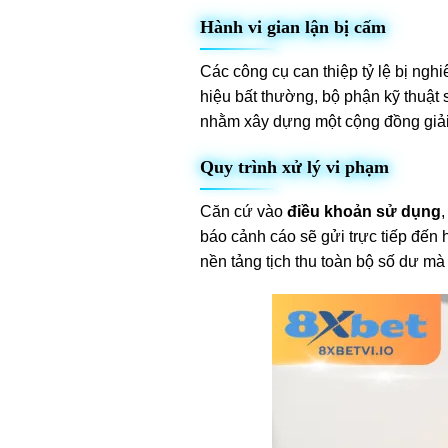
Hành vi gian lận bị cấm
Các công cụ can thiệp tỷ lệ bị ngh
hiệu bất thường, bộ phận kỹ thuật 
nhằm xây dựng một cộng đồng giải 
Quy trình xử lý vi phạm
Căn cứ vào
điều khoản sử dụng
báo cảnh cáo sẽ gửi trực tiếp đến 
nền tảng tịch thu toàn bộ số dư mà