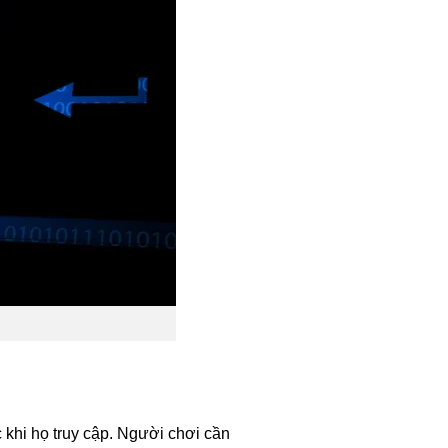
c khi họ truy cập. Người chơi cần