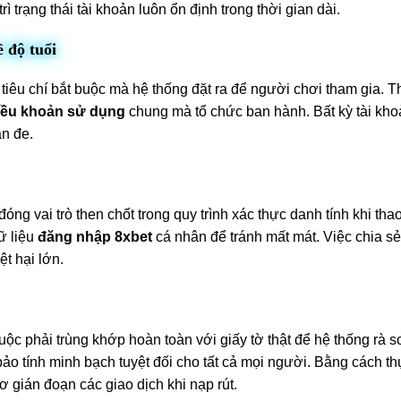
trạng thái tài khoản luôn ổn định trong thời gian dài.
 độ tuổi
 tiêu chí bắt buộc mà hệ thống đặt ra để người chơi tham gia. T
iều khoản sử dụng
chung mà tổ chức ban hành. Bất kỳ tài khoả
ăn đe.
ng vai trò then chốt trong quy trình xác thực danh tính khi tha
ữ liệu
đăng nhập 8xbet
cá nhân để tránh mất mát. Việc chia sẻ
iệt hại lớn.
ộc phải trùng khớp hoàn toàn với giấy tờ thật để hệ thống rà soá
bảo tính minh bạch tuyệt đối cho tất cả mọi người. Bằng cách t
cơ gián đoạn các giao dịch khi nạp rút.