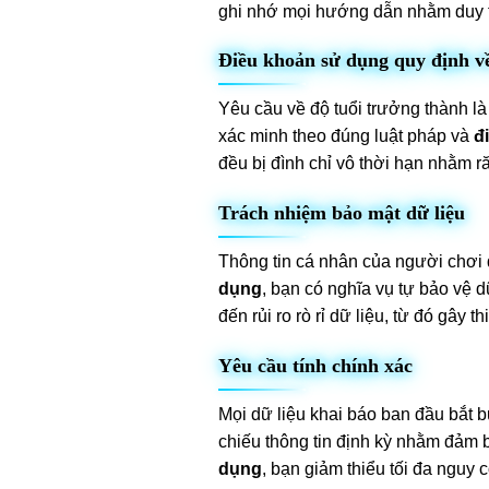
ghi nhớ mọi hướng dẫn nhằm duy trì 
Điều khoản sử dụng quy định về
Yêu cầu về độ tuổi trưởng thành là
xác minh theo đúng luật pháp và
đ
đều bị đình chỉ vô thời hạn nhằm r
Trách nhiệm bảo mật dữ liệu
Thông tin cá nhân của người chơi đó
dụng
, bạn có nghĩa vụ tự bảo vệ d
đến rủi ro rò rỉ dữ liệu, từ đó gây th
Yêu cầu tính chính xác
Mọi dữ liệu khai báo ban đầu bắt bu
chiếu thông tin định kỳ nhằm đảm 
dụng
, bạn giảm thiểu tối đa nguy 