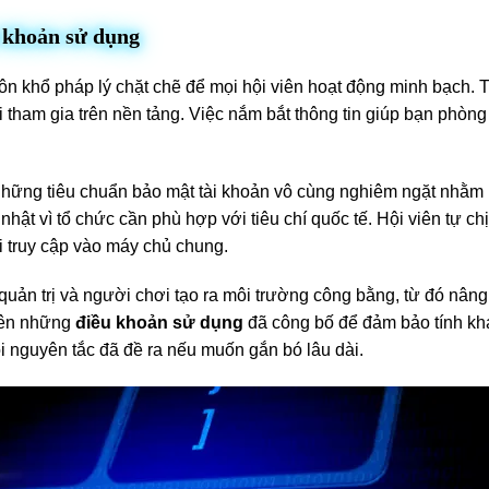
u khoản sử dụng
uôn khổ pháp lý chặt chẽ để mọi hội viên hoạt động minh bạch. T
i tham gia trên nền tảng. Việc nắm bắt thông tin giúp bạn phòng
hững tiêu chuẩn bảo mật tài khoản vô cùng nghiêm ngặt nhằm 
nhật vì tổ chức cần phù hợp với tiêu chí quốc tế. Hội viên tự ch
i truy cập vào máy chủ chung.
uản trị và người chơi tạo ra môi trường công bằng, từ đó nâng 
trên những
điều khoản sử dụng
đã công bố để đảm bảo tính khá
ọi nguyên tắc đã đề ra nếu muốn gắn bó lâu dài.