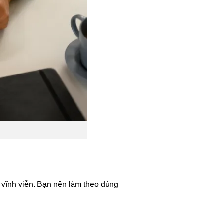
n vĩnh viễn. Bạn nên làm theo đúng