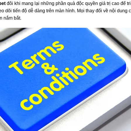
bet
đôi khi mang lại những phần quà độc quyền giá trị cao để tri 
o dõi tiến độ dễ dàng trên màn hình. Mọi thay đổi về nội dung 
n nắm bắt.