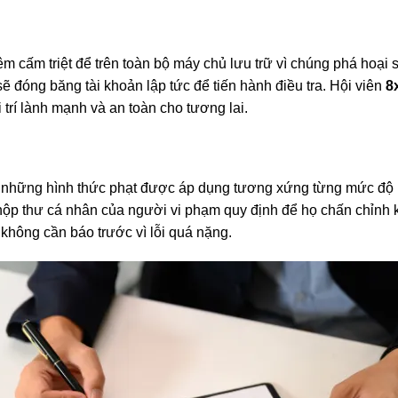
iêm cấm triệt để trên toàn bộ máy chủ lưu trữ vì chúng phá hoại
sẽ đóng băng tài khoản lập tức để tiến hành điều tra. Hội viên
8
trí lành mạnh và an toàn cho tương lai.
, những hình thức phạt được áp dụng tương xứng từng mức độ l
hộp thư cá nhân của người vi phạm quy định để họ chấn chỉnh kị
 không cần báo trước vì lỗi quá nặng.