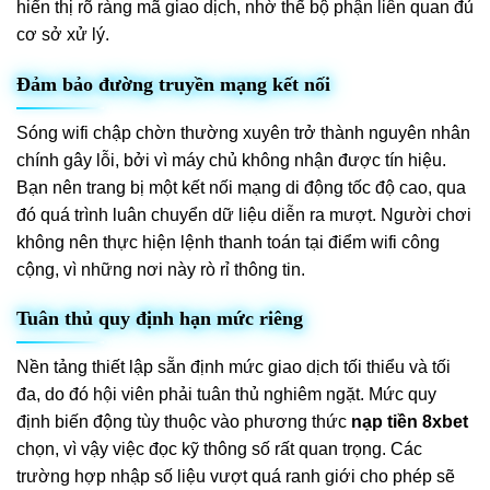
hiển thị rõ ràng mã giao dịch, nhờ thế bộ phận liên quan đủ
cơ sở xử lý.
Đảm bảo đường truyền mạng kết nối
Sóng wifi chập chờn thường xuyên trở thành nguyên nhân
chính gây lỗi, bởi vì máy chủ không nhận được tín hiệu.
Bạn nên trang bị một kết nối mạng di động tốc độ cao, qua
đó quá trình luân chuyển dữ liệu diễn ra mượt. Người chơi
không nên thực hiện lệnh thanh toán tại điểm wifi công
cộng, vì những nơi này rò rỉ thông tin.
Tuân thủ quy định hạn mức riêng
Nền tảng thiết lập sẵn định mức giao dịch tối thiểu và tối
đa, do đó hội viên phải tuân thủ nghiêm ngặt. Mức quy
định biến động tùy thuộc vào phương thức
nạp tiền 8xbet
chọn, vì vậy việc đọc kỹ thông số rất quan trọng. Các
trường hợp nhập số liệu vượt quá ranh giới cho phép sẽ