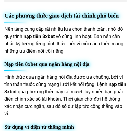
Các phương thức giao dịch tài chính phổ biến
Nền tảng cung cấp rất nhiều lựa chọn thanh toán, nhờ đó
quy trình
nạp tiền 8xbet
vô cùng linh hoạt. Bạn nên cân
nhắc kỹ lưỡng từng hình thức, bởi vì mỗi cách thức mang
những ưu điểm nổi trội riêng.
Nạp tiền 8xbet qua ngân hàng nội địa
Hình thức qua ngân hàng nội địa được ưa chuộng, bởi vì
tính thân thuộc cùng mạng lưới kết nối rộng. Lệnh
nạp tiền
8xbet
qua phương thức này rất mượt, tuy nhiên bạn phải
điền chính xác số tài khoản. Thời gian chờ đợi hệ thống
xác nhận cực ngắn, sau đó số dư lập tức cộng thẳng vào
ví.
Sử dụng ví điện tử thông minh