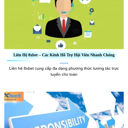
Liên Hệ 8xbet – Các Kênh Hỗ Trợ Hội Viên Nhanh Chóng
Liên hệ 8xbet cung cấp đa dạng phương thức tương tác trực
tuyến cho toàn