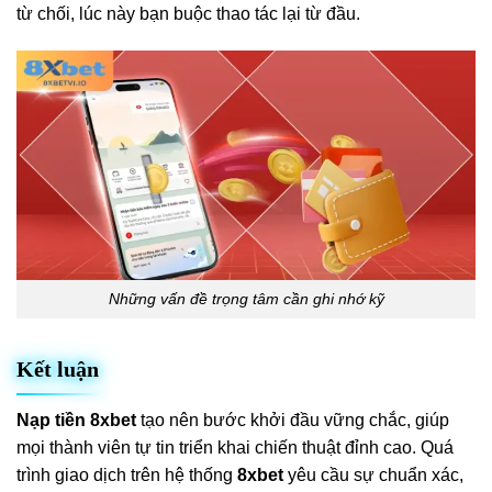
từ chối, lúc này bạn buộc thao tác lại từ đầu.
Những vấn đề trọng tâm cần ghi nhớ kỹ
Kết luận
Nạp tiền 8xbet
tạo nên bước khởi đầu vững chắc, giúp
mọi thành viên tự tin triển khai chiến thuật đỉnh cao. Quá
trình giao dịch trên hệ thống
8xbet
yêu cầu sự chuẩn xác,