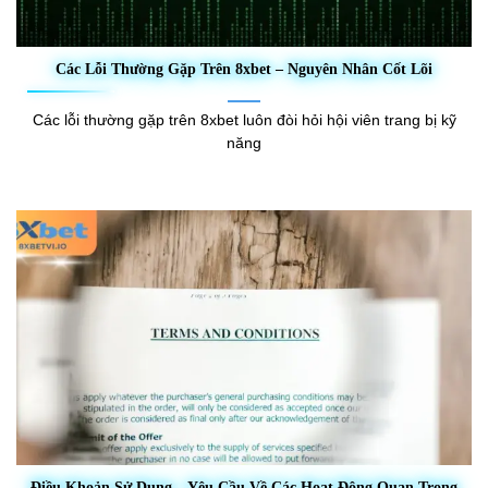
Các Lỗi Thường Gặp Trên 8xbet – Nguyên Nhân Cốt Lõi
Các lỗi thường gặp trên 8xbet luôn đòi hỏi hội viên trang bị kỹ
năng
Điều Khoản Sử Dụng – Yêu Cầu Về Các Hoạt Động Quan Trọng