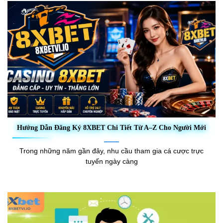
Hướng Dẫn Đăng Ký 8XBET Chi Tiết Từ A–Z Cho Người Mới
Trong những năm gần đây, nhu cầu tham gia cá cược trực
tuyến ngày càng