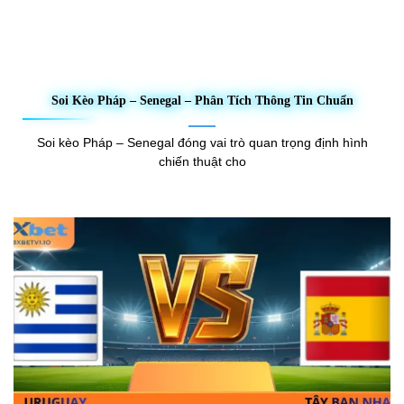
Soi Kèo Pháp – Senegal – Phân Tích Thông Tin Chuẩn
Soi kèo Pháp – Senegal đóng vai trò quan trọng định hình
chiến thuật cho