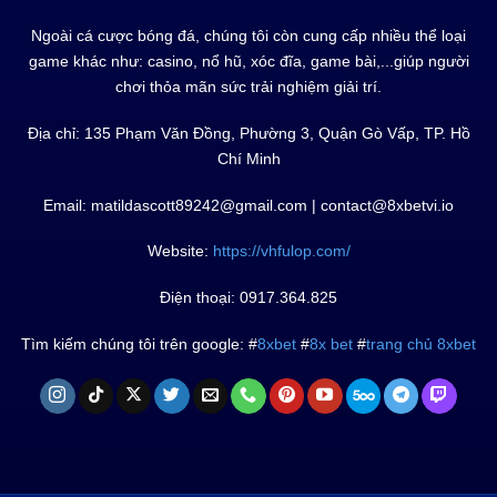
Ngoài cá cược bóng đá, chúng tôi còn cung cấp nhiều thể loại
game khác như: casino, nổ hũ, xóc đĩa, game bài,...giúp người
chơi thỏa mãn sức trải nghiệm giải trí.
Địa chỉ: 135 Phạm Văn Đồng, Phường 3, Quận Gò Vấp, TP. Hồ
Chí Minh
Email:
matildascott89242@gmail.com
|
contact@8xbetvi.io
Website:
https://vhfulop.com/
Điện thoại: 0917.364.825
Tìm kiếm chúng tôi trên google: #
8xbet
#
8x bet
#
trang chủ 8xbet