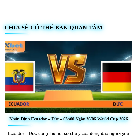
CHIA SẺ CÓ THỂ BẠN QUAN TÂM
Nhận Định Ecuador – Đức – 03h00 Ngày 26/06 World Cup 2026
Ecuador – Đức đang thu hút sự chú ý của đông đảo người yêu