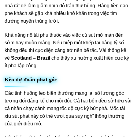
nhà rất dễ làm giảm nhịp độ trận thư hùng. Hàng tiền đạo
phe khách sẽ gặp khá nhiều khó khăn trong việc tìm
đường xuyên thủng lưới.
Khả năng nổ tài phụ thuộc vào việc cú sút mở màn đến
sớm hay muộn màng. Nếu hiệp một khép lại bằng tỷ số
không đều thì cục diện càng trở nên bế tắc. Vài thống kê
về
Scotland – Brazil
cho thấy xu hướng xuất hiện cực kỳ
ít pha lập công.
Kèo dự đoán phạt góc
Các tình huống leo biên thường mang lại số lượng góc
tương đối đáng kể cho mỗi đội. Cả hai bên đều sở hữu vài
cá nhân chạy cánh mang tốc độ cực kỳ bứt phá. Mốc tài
xỉu sút phạt này có thể vượt qua suy nghĩ thông thường
của giới điệu mộ.