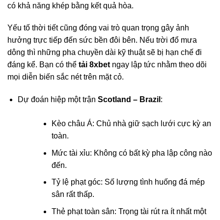
có khả năng khép bằng kết quả hòa.
Yếu tố thời tiết cũng đóng vai trò quan trọng gây ảnh
hưởng trực tiếp đến sức bền đôi bên. Nếu trời đổ mưa
dông thì những pha chuyền dài kỹ thuật sẽ bị hạn chế đi
đáng kể. Bạn có thể
tải 8xbet
ngay lập tức nhằm theo dõi
mọi diễn biến sắc nét trên mặt cỏ.
Dự đoán hiệp một trận
Scotland – Brazil
:
Kèo châu Á: Chủ nhà giữ sạch lưới cực kỳ an
toàn.
Mức tài xỉu: Không có bất kỳ pha lập công nào
đến.
Tỷ lệ phạt góc: Số lượng tình huống đá mép
sân rất thấp.
Thẻ phạt toàn sân: Trọng tài rút ra ít nhất một