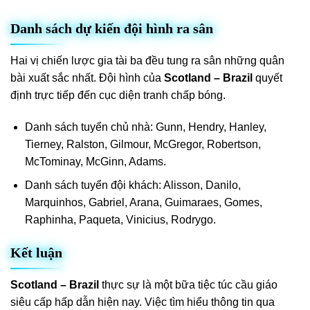
Danh sách dự kiến đội hình ra sân
Hai vị chiến lược gia tài ba đều tung ra sân những quân
bài xuất sắc nhất. Đội hình của
Scotland – Brazil
quyết
định trực tiếp đến cục diện tranh chấp bóng.
Danh sách tuyển chủ nhà: Gunn, Hendry, Hanley,
Tierney, Ralston, Gilmour, McGregor, Robertson,
McTominay, McGinn, Adams.
Danh sách tuyển đội khách: Alisson, Danilo,
Marquinhos, Gabriel, Arana, Guimaraes, Gomes,
Raphinha, Paqueta, Vinicius, Rodrygo.
Kết luận
Scotland – Brazil
thực sự là một bữa tiệc túc cầu giáo
siêu cấp hấp dẫn hiện nay. Việc tìm hiểu thông tin qua