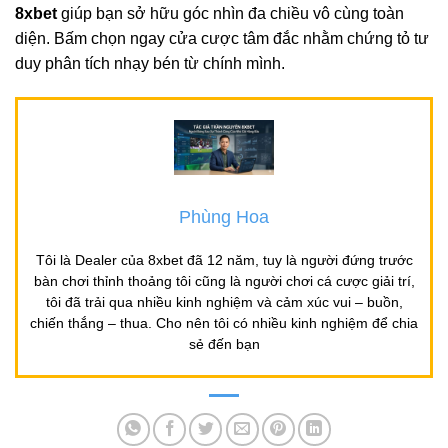
8xbet
giúp bạn sở hữu góc nhìn đa chiều vô cùng toàn
diện. Bấm chọn ngay cửa cược tâm đắc nhằm chứng tỏ tư
duy phân tích nhạy bén từ chính mình.
Phùng Hoa
Tôi là Dealer của 8xbet đã 12 năm, tuy là người đứng trước
bàn chơi thỉnh thoảng tôi cũng là người chơi cá cược giải trí,
tôi đã trải qua nhiều kinh nghiệm và cảm xúc vui – buồn,
chiến thắng – thua. Cho nên tôi có nhiều kinh nghiệm để chia
sẻ đến bạn