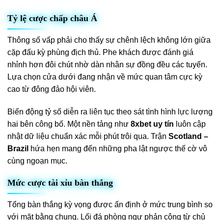
Tỷ lệ cược chấp châu Á
Thông số vấp phải cho thấy sự chênh lệch không lớn giữa
cặp đấu kỳ phùng địch thủ. Phe khách được đánh giá
nhỉnh hơn đôi chút nhờ dàn nhân sự đồng đều các tuyến.
Lựa chọn cửa dưới đang nhận về mức quan tâm cực kỳ
cao từ đông đảo hội viên.
Biến động tỷ số diễn ra liên tục theo sát tình hình lực lượng
hai bên công bố. Một nền tảng như
8xbet uy tín
luôn cập
nhật dữ liệu chuẩn xác mỗi phút trôi qua. Trận
Scotland –
Brazil
hứa hẹn mang đến những pha lật ngược thế cờ vô
cùng ngoạn mục.
Mức cược tài xỉu bàn thắng
Tổng bàn thắng kỳ vọng được ấn định ở mức trung bình so
với mặt bằng chung. Lối đá phòng ngự phản công từ chủ