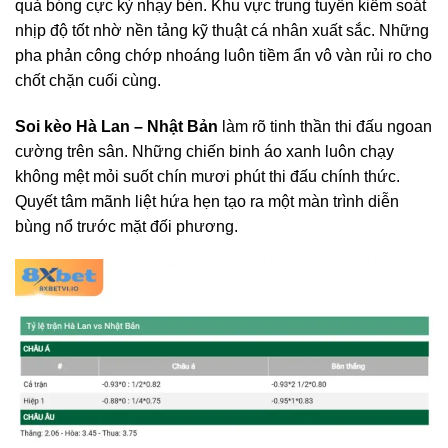
quả bóng cực kỳ nhạy bén. Khu vực trung tuyến kiểm soát
nhịp độ tốt nhờ nền tảng kỹ thuật cá nhân xuất sắc. Những
pha phản công chớp nhoáng luôn tiềm ẩn vô vàn rủi ro cho
chốt chặn cuối cùng.
Soi kèo Hà Lan – Nhật Bản
làm rõ tinh thần thi đấu ngoan
cường trên sân. Những chiến binh áo xanh luôn chạy
không mệt mỏi suốt chín mươi phút thi đấu chính thức.
Quyết tâm mãnh liệt hứa hẹn tạo ra một màn trình diễn
bùng nổ trước mặt đối phương.