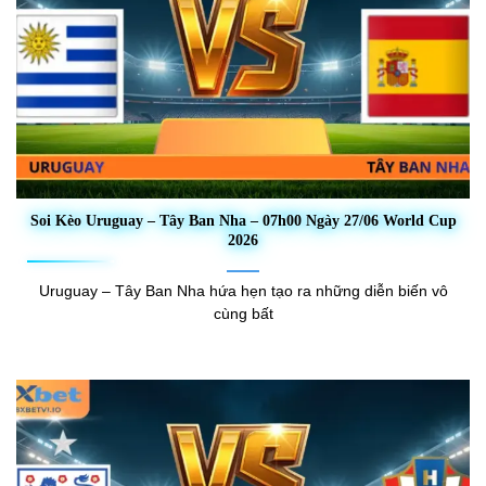
Soi Kèo Uruguay – Tây Ban Nha – 07h00 Ngày 27/06 World Cup
2026
Uruguay – Tây Ban Nha hứa hẹn tạo ra những diễn biến vô
cùng bất