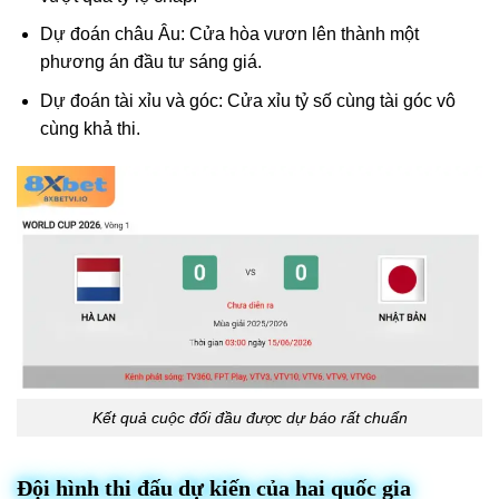
Dự đoán châu Âu: Cửa hòa vươn lên thành một
phương án đầu tư sáng giá.
Dự đoán tài xỉu và góc: Cửa xỉu tỷ số cùng tài góc vô
cùng khả thi.
Kết quả cuộc đối đầu được dự báo rất chuẩn
Đội hình thi đấu dự kiến của hai quốc gia