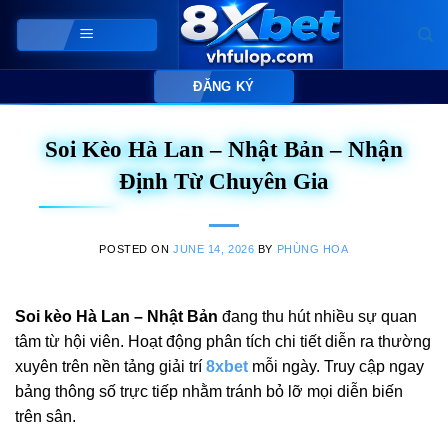
Skip
to
content
ĐĂNG KÝ
Soi Kèo Hà Lan – Nhật Bản – Nhận
Định Từ Chuyên Gia
POSTED ON
JUNE 14, 2026
BY
PHÙNG HOA
Soi kèo Hà Lan – Nhật Bản
đang thu hút nhiều sự quan
tâm từ hội viên. Hoạt động phân tích chi tiết diễn ra thường
xuyên trên nền tảng giải trí
8xbet
mỗi ngày. Truy cập ngay
bảng thông số trực tiếp nhằm tránh bỏ lỡ mọi diễn biến
trên sân.