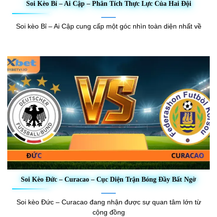
Soi Kèo Bỉ – Ai Cập – Phân Tích Thực Lực Của Hai Đội
Soi kèo Bỉ – Ai Cập cung cấp một góc nhìn toàn diện nhất về
Soi Kèo Đức – Curacao – Cục Diện Trận Bóng Đầy Bất Ngờ
Soi kèo Đức – Curacao đang nhận được sự quan tâm lớn từ
cộng đồng