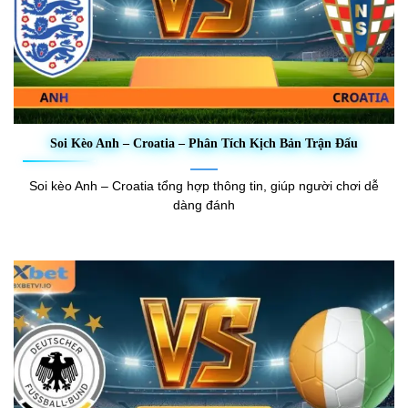
Soi Kèo Anh – Croatia – Phân Tích Kịch Bản Trận Đấu
Soi kèo Anh – Croatia tổng hợp thông tin, giúp người chơi dễ
dàng đánh