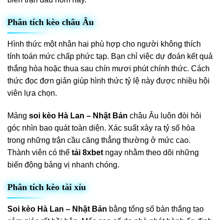
Phân tích kèo châu Âu
Hình thức một nhân hai phù hợp cho người không thích
tính toán mức chấp phức tạp. Bạn chỉ việc dự đoán kết quả
thắng hòa hoặc thua sau chín mươi phút chính thức. Cách
thức đọc đơn giản giúp hình thức tỷ lệ này được nhiều hội
viên lựa chọn.
Mảng
soi kèo Hà Lan – Nhật Bản
châu Âu luôn đòi hỏi
góc nhìn bao quát toàn diện. Xác suất xảy ra tỷ số hòa
trong những trận cầu căng thẳng thường ở mức cao.
Thành viên có thể
tải 8xbet
ngay nhằm theo dõi những
biến động bảng vị nhanh chóng.
Phân tích kèo tài xỉu
Soi kèo Hà Lan – Nhật Bản
bằng tổng số bàn thắng tạo