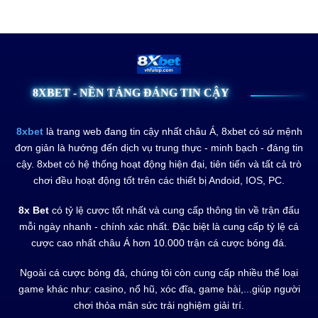
8XBET - NỀN TẢNG ĐÁNG TIN CẬY
8xbet
là trang web đang tin cậy nhất châu Á, 8xbet có sứ mệnh
đơn giản là hướng đến dịch vụ trung thực - minh bạch - đáng tin
cậy. 8xbet có hệ thống hoạt động hiện đại, tiên tiến và tất cả trò
chơi đều hoạt động tốt trên các thiết bị Andoid, IOS, PC.
8x Bet
có tỷ lệ cược tốt nhất và cung cấp thông tin về trận đấu
mỗi ngày nhanh - chính xác nhất. Đặc biệt là cung cấp tỷ lệ cá
cược cao nhất châu Á hơn 10.000 trận cá cược bóng đá.
Ngoài cá cược bóng đá, chúng tôi còn cung cấp nhiều thể loại
game khác như: casino, nổ hũ, xóc đĩa, game bài,...giúp người
chơi thỏa mãn sức trải nghiệm giải trí.