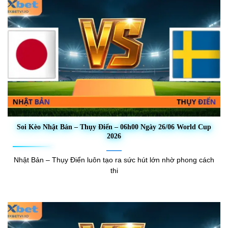
Soi Kèo Nhật Bản – Thụy Điển – 06h00 Ngày 26/06 World Cup
2026
Nhật Bản – Thụy Điển luôn tạo ra sức hút lớn nhờ phong cách
thi