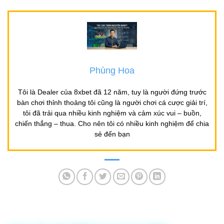
Phùng Hoa
Tôi là Dealer của 8xbet đã 12 năm, tuy là người đứng trước
bàn chơi thỉnh thoảng tôi cũng là người chơi cá cược giải trí,
tôi đã trải qua nhiều kinh nghiệm và cảm xúc vui – buồn,
chiến thắng – thua. Cho nên tôi có nhiều kinh nghiệm để chia
sẻ đến bạn