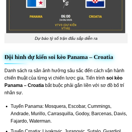
Dự báo tỷ số trận đấu sắp diễn ra
Đội hình dự kiến soi kèo Panama – Croatia
Danh sách ra sân ảnh hưởng sâu sắc đến cách vận hành
chiến thuật của từng vị chiến lược gia. Tiến trình
soi kèo
Panama – Croatia
bắt buộc phải gắn liền với sơ đồ bố trí
nhân sự.
Tuyển Panama: Mosquera, Escobar, Cummings,
Andrade, Murillo, Carrasquilla, Godoy, Barcenas, Davis,
Fajardo, Waterman.
Tuyển Croatia: Livakovic, Juranovic, Sutalo, Gvardiol,