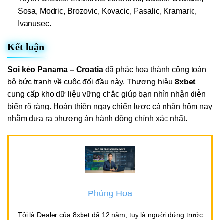
Sosa, Modric, Brozovic, Kovacic, Pasalic, Kramaric,
Ivanusec.
Kết luận
Soi kèo Panama – Croatia
đã phác họa thành công toàn
bộ bức tranh về cuộc đối đầu này. Thương hiệu
8xbet
cung cấp kho dữ liệu vững chắc giúp bạn nhìn nhận diễn
biến rõ ràng. Hoàn thiện ngay chiến lược cá nhân hôm nay
nhằm đưa ra phương án hành động chính xác nhất.
Phùng Hoa
Tôi là Dealer của 8xbet đã 12 năm, tuy là người đứng trước