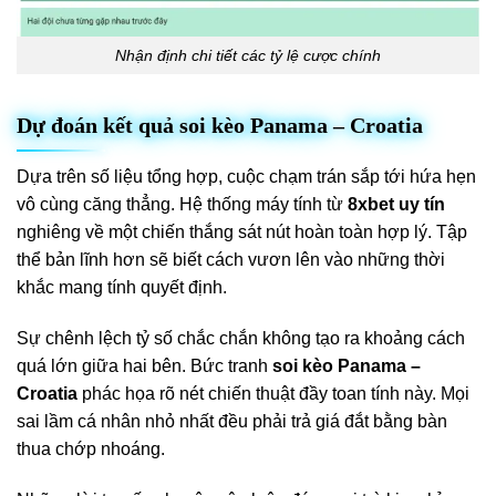
Nhận định chi tiết các tỷ lệ cược chính
Dự đoán kết quả soi kèo Panama – Croatia
Dựa trên số liệu tổng hợp, cuộc chạm trán sắp tới hứa hẹn
vô cùng căng thẳng. Hệ thống máy tính từ
8xbet uy tín
nghiêng về một chiến thắng sát nút hoàn toàn hợp lý. Tập
thể bản lĩnh hơn sẽ biết cách vươn lên vào những thời
khắc mang tính quyết định.
Sự chênh lệch tỷ số chắc chắn không tạo ra khoảng cách
quá lớn giữa hai bên. Bức tranh
soi kèo Panama –
Croatia
phác họa rõ nét chiến thuật đầy toan tính này. Mọi
sai lầm cá nhân nhỏ nhất đều phải trả giá đắt bằng bàn
thua chớp nhoáng.