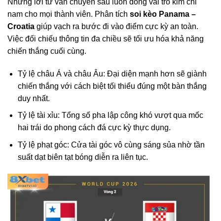
Những lời tư vấn chuyên sâu luôn đóng vai trò kim chỉ
nam cho mọi thành viên. Phân tích
soi kèo Panama –
Croatia
giúp vạch ra bước đi vào điểm cực kỳ an toàn.
Việc đối chiếu thông tin đa chiều sẽ tối ưu hóa khả năng
chiến thắng cuối cùng.
Tỷ lệ châu Á và châu Âu: Đại diện mạnh hơn sẽ giành
chiến thắng với cách biệt tối thiểu đúng một bàn thắng
duy nhất.
Tỷ lệ tài xỉu: Tổng số pha lập công khó vượt qua mốc
hai trái do phong cách đá cực kỳ thực dụng.
Tỷ lệ phạt góc: Cửa tài góc vô cùng sáng sủa nhờ tần
suất dạt biên tạt bóng diễn ra liên tục.