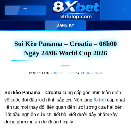
Skip
to
content
ĐĂNG KÝ
Soi Kèo Panama – Croatia – 06h00
Ngày 24/06 World Cup 2026
POSTED ON
JUNE 19, 2026
BY
PHÙNG HOA
Soi kèo Panama – Croatia
cung cấp góc nhìn toàn diện
về cuộc đối đầu kịch tính sắp tới. Nền tảng
8xbet
cập nhật
liên tục mọi thay đổi liên quan đến lực lượng của hai bên.
Bắt đầu nghiên cứu chi tiết bài viết dưới đây nhằm xây
dựng phương án dự đoán hợp lý.