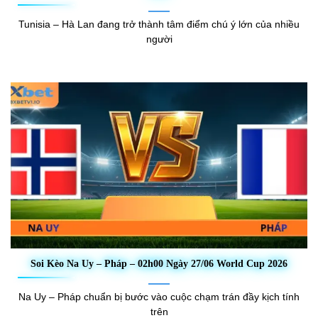
Tunisia – Hà Lan đang trở thành tâm điểm chú ý lớn của nhiều
người
Soi Kèo Na Uy – Pháp – 02h00 Ngày 27/06 World Cup 2026
Na Uy – Pháp chuẩn bị bước vào cuộc chạm trán đầy kịch tính
trên