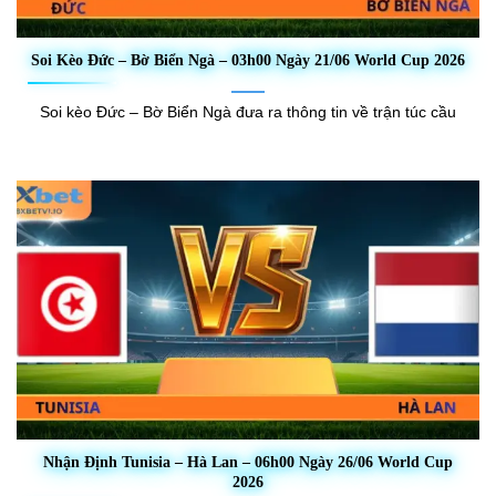
Soi Kèo Đức – Bờ Biển Ngà – 03h00 Ngày 21/06 World Cup 2026
Soi kèo Đức – Bờ Biển Ngà đưa ra thông tin về trận túc cầu
Nhận Định Tunisia – Hà Lan – 06h00 Ngày 26/06 World Cup
2026