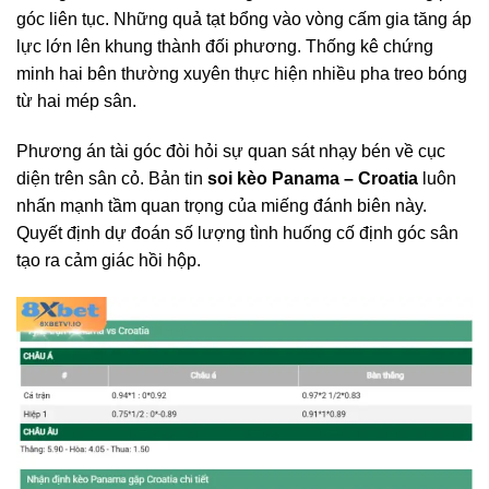
góc liên tục. Những quả tạt bổng vào vòng cấm gia tăng áp
lực lớn lên khung thành đối phương. Thống kê chứng
minh hai bên thường xuyên thực hiện nhiều pha treo bóng
từ hai mép sân.
Phương án tài góc đòi hỏi sự quan sát nhạy bén về cục
diện trên sân cỏ. Bản tin
soi kèo Panama – Croatia
luôn
nhấn mạnh tầm quan trọng của miếng đánh biên này.
Quyết định dự đoán số lượng tình huống cố định góc sân
tạo ra cảm giác hồi hộp.