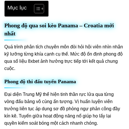
Mục lục
Phong độ qua soi kèo Panama – Croatia mới
nhất
Quá trình phân tích chuyên môn đòi hỏi hội viên nhìn nhận
kỹ lưỡng từng khía cạnh cụ thể. Mức độ ổn định phong độ
qua số liệu 8xbet ảnh hưởng trực tiếp tới kết quả chung
cuộc.
Phong độ thi đấu tuyển Panama
Đại diện Trung Mỹ thể hiện tinh thần rực lửa qua từng
vòng đấu bảng vô cùng ấn tượng. Vị huấn luyện viên
trưởng liên tục áp dụng sơ đồ phòng ngự phản công đầy
kín kẽ. Tuyến giữa hoạt động năng nổ giúp họ lấy lại
quyền kiểm soát bóng một cách nhanh chóng.