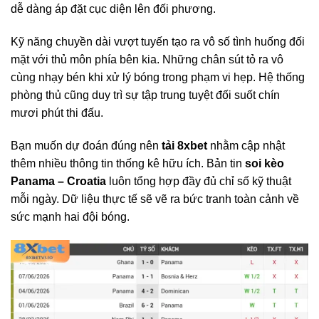
dễ dàng áp đặt cục diện lên đối phương.
Kỹ năng chuyền dài vượt tuyến tạo ra vô số tình huống đối
mặt với thủ môn phía bên kia. Những chân sút tỏ ra vô
cùng nhạy bén khi xử lý bóng trong phạm vi hẹp. Hệ thống
phòng thủ cũng duy trì sự tập trung tuyệt đối suốt chín
mươi phút thi đấu.
Bạn muốn dự đoán đúng nên
tải 8xbet
nhằm cập nhật
thêm nhiều thông tin thống kê hữu ích. Bản tin
soi kèo
Panama – Croatia
luôn tổng hợp đầy đủ chỉ số kỹ thuật
mỗi ngày. Dữ liệu thực tế sẽ vẽ ra bức tranh toàn cảnh về
sức mạnh hai đội bóng.