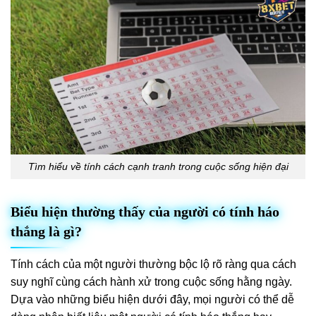
Tìm hiểu về tính cách cạnh tranh trong cuộc sống hiện đại
Biểu hiện thường thấy của người có tính háo
thắng là gì?
Tính cách của một người thường bộc lộ rõ ràng qua cách
suy nghĩ cùng cách hành xử trong cuộc sống hằng ngày.
Dựa vào những biểu hiện dưới đây, mọi người có thể dễ