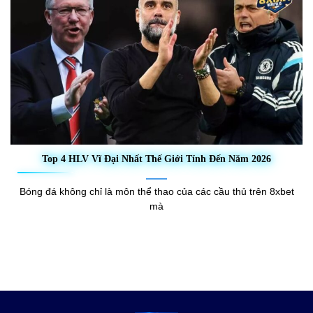
Top 4 HLV Vĩ Đại Nhất Thế Giới Tính Đến Năm 2026
Bóng đá không chỉ là môn thể thao của các cầu thủ trên 8xbet
mà