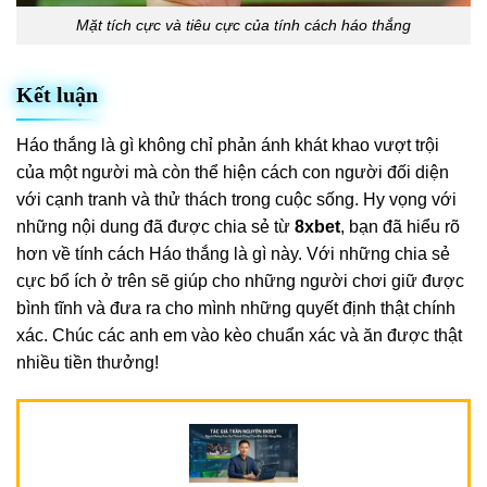
Mặt tích cực và tiêu cực của tính cách háo thắng
Kết luận
Háo thắng là gì không chỉ phản ánh khát khao vượt trội
của một người mà còn thể hiện cách con người đối diện
với cạnh tranh và thử thách trong cuộc sống. Hy vọng với
những nội dung đã được chia sẻ từ
8xbet
, bạn đã hiểu rõ
hơn về tính cách Háo thắng là gì này. Với những chia sẻ
cực bổ ích ở trên sẽ giúp cho những người chơi giữ được
bình tĩnh và đưa ra cho mình những quyết định thật chính
xác. Chúc các anh em vào kèo chuẩn xác và ăn được thật
nhiều tiền thưởng!