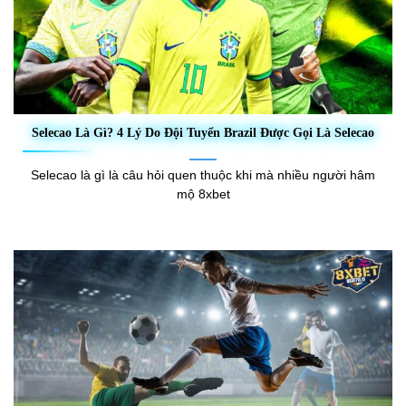
Selecao Là Gì? 4 Lý Do Đội Tuyển Brazil Được Gọi Là Selecao
Selecao là gì là câu hỏi quen thuộc khi mà nhiều người hâm
mộ 8xbet