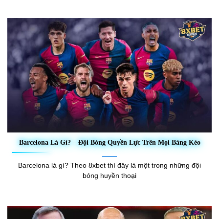
Barcelona Là Gì? – Đội Bóng Quyền Lực Trên Mọi Bảng Kèo
Barcelona là gì? Theo 8xbet thì đây là một trong những đội
bóng huyền thoại