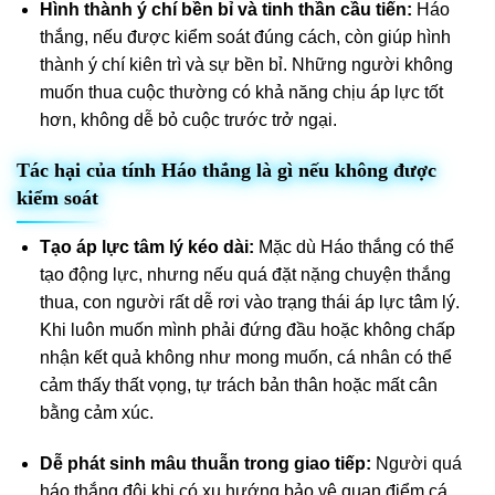
Hình thành ý chí bền bỉ và tinh thần cầu tiến:
Háo
thắng, nếu được kiểm soát đúng cách, còn giúp hình
thành ý chí kiên trì và sự bền bỉ. Những người không
muốn thua cuộc thường có khả năng chịu áp lực tốt
hơn, không dễ bỏ cuộc trước trở ngại.
Tác hại của tính Háo thắng là gì nếu không được
kiểm soát
Tạo áp lực tâm lý kéo dài:
Mặc dù Háo thắng có thể
tạo động lực, nhưng nếu quá đặt nặng chuyện thắng
thua, con người rất dễ rơi vào trạng thái áp lực tâm lý.
Khi luôn muốn mình phải đứng đầu hoặc không chấp
nhận kết quả không như mong muốn, cá nhân có thể
cảm thấy thất vọng, tự trách bản thân hoặc mất cân
bằng cảm xúc.
Dễ phát sinh mâu thuẫn trong giao tiếp:
Người quá
háo thắng đôi khi có xu hướng bảo vệ quan điểm cá