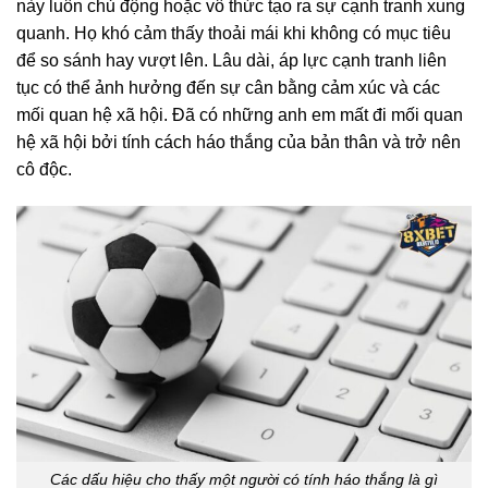
này luôn chủ động hoặc vô thức tạo ra sự cạnh tranh xung
quanh. Họ khó cảm thấy thoải mái khi không có mục tiêu
để so sánh hay vượt lên. Lâu dài, áp lực cạnh tranh liên
tục có thể ảnh hưởng đến sự cân bằng cảm xúc và các
mối quan hệ xã hội. Đã có những anh em mất đi mối quan
hệ xã hội bởi tính cách háo thắng của bản thân và trở nên
cô độc.
Các dấu hiệu cho thấy một người có tính háo thắng là gì