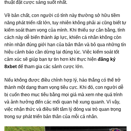
thuật đặt cược sáng suốt nhất.
Về bản chất, con người có tính này thường sở hữu tiềm
năng phát triển rất lớn, tuy nhiên không phải ai cũng biết tự
kiểm soát tham vọng của mình. Khi thiếu sự cân bằng, tính
cách này dễ biến thành áp lực, khiến cá nhân không còn
nhìn nhận đúng giới hạn của bản thân và bỏ qua những tín
hiệu cảnh báo cần dừng lại đúng lúc. Việc kiểm soát tốt
cảm xúc sẽ giúp bạn tự tin hơn khi thực hiện
đăng ký
8xbet
để tham gia các sảnh cược lớn.
Nếu không được điều chỉnh hợp lý, háo thắng có thể trở
thành một dạng tham vọng tiêu cực. Khi đó, con người dễ
bị cuốn theo mục tiêu bằng mọi giá mà xem nhẹ quá trình
và ảnh hưởng đến các mối quan hệ xung quanh. Vì vậy,
việc nhận thức và điều tiết tâm lý đóng vai trò quan trọng
trong sự phát triển bản thân của mỗi cá nhân.