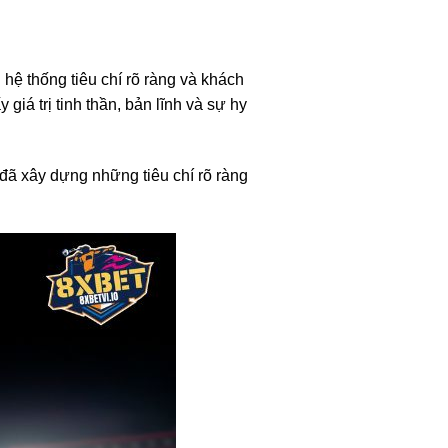
 hệ thống tiêu chí rõ ràng và khách
iá trị tinh thần, bản lĩnh và sự hy
đã xây dựng những tiêu chí rõ ràng