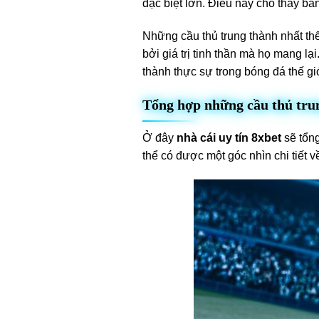
đặc biệt lớn. Điều này cho thấy bản
Những cầu thủ trung thành nhất th
bởi giá trị tinh thần mà họ mang lạ
thành thực sự trong bóng đá thế gi
Tổng hợp những cầu thủ trun
Ở đây
nhà cái uy tín 8xbet
sẽ tổn
thể có được một góc nhìn chi tiết v