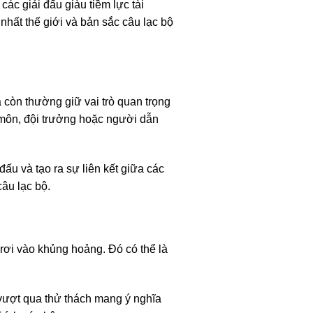
ác giải đấu giàu tiềm lực tài
 nhất thế giới và bản sắc câu lạc bộ
 còn thường giữ vai trò quan trọng
n môn, đội trưởng hoặc người dẫn
đấu và tạo ra sự liên kết giữa các
âu lạc bộ.
 rơi vào khủng hoảng. Đó có thể là
g vượt qua thử thách mang ý nghĩa