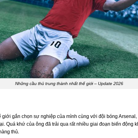
Những cầu thủ trung thành nhất thế giới – Update 2026
 giới gắn chọn sự nghiệp của mình cùng với đội bóng Arsenal, bắ
ại. Quá khứ của ông đã trải qua rất nhiều giai đoạn biến động k
hàng thủ.