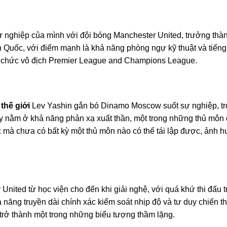
ự nghiệp của mình với đội bóng Manchester United, trưởng thàn
h Quốc, với điểm mạnh là khả năng phòng ngự kỹ thuật và tiếng 
ả chức vô địch Premier League and Champions League.
thế giới
Lev Yashin gắn bó Dinamo Moscow suốt sự nghiệp, tr
 nằm ở khả năng phản xạ xuất thần, một trong những thủ môn 
 mà chưa có bất kỳ một thủ môn nào có thể tái lập được, ảnh 
nited từ học viện cho đến khi giải nghệ, với quá khứ thi đấu tr
ăng truyền dài chính xác kiểm soát nhịp độ và tư duy chiến thu
 trở thành một trong những biểu tượng thầm lặng.