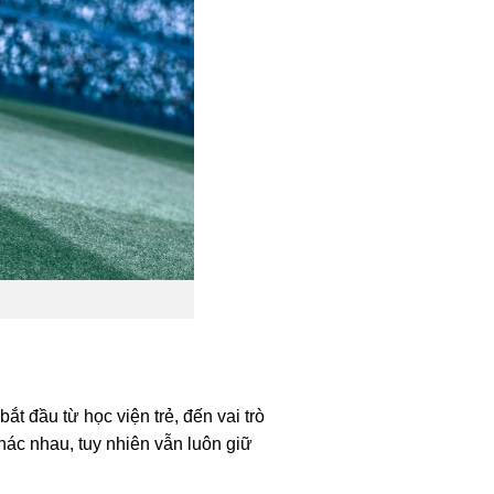
t đầu từ học viện trẻ, đến vai trò
hác nhau, tuy nhiên vẫn luôn giữ