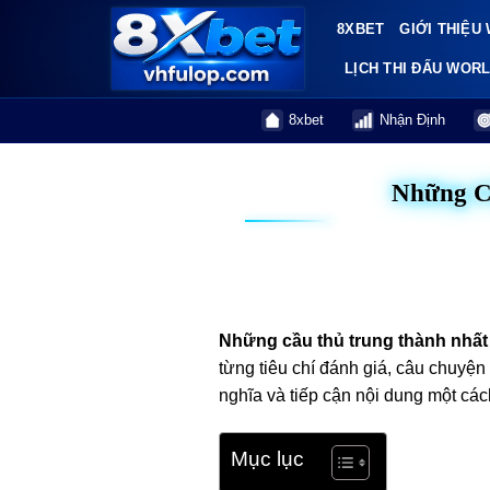
Skip
8XBET
GIỚI THIỆU
to
content
LỊCH THI ĐẤU WOR
8xbet
Nhận Định
Những C
Những cầu thủ trung thành nhất 
từng tiêu chí đánh giá, câu chuyệ
nghĩa và tiếp cận nội dung một các
Mục lục