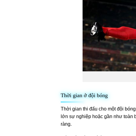
Thời gian ở đội bóng
Thời gian thi đấu cho một đội bóng
lớn sự nghiệp hoặc gần như toàn b
ràng.