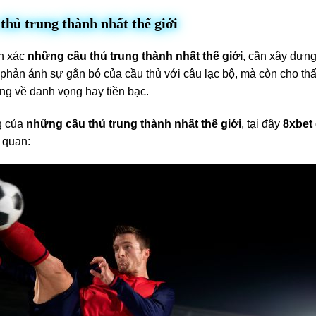
thủ trung thành nhất thế giới
nh xác
những cầu thủ trung thành nhất thế giới
, cần xây dựng
hản ánh sự gắn bó của cầu thủ với câu lạc bộ, mà còn cho thấy g
ng về danh vọng hay tiền bạc.
g của
những cầu thủ trung thành nhất thế giới
, tại đây
8xbet
 quan: