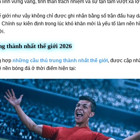
 lĩnh vững vàng, tinh thần trách nhiệm và sự tận tâm vượt xa lợ
ế giới như vậy không chỉ được ghi nhận bằng số trận đấu hay d
i. Chính sự kiên định trong lúc khó khăn mới là yếu tố làm nên 
ới.
g thành nhất thế giới 2026
g hợp
những cầu thủ trung thành nhất thế giới
, được cập nh
ề nền bóng đá ở thời điểm hiện tại: