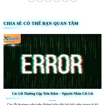
CHIA SẺ CÓ THỂ BẠN QUAN TÂM
Các Lỗi Thường Gặp Trên 8xbet – Nguyên Nhân Cốt Lõi
Các lỗi thường gặp trên 8xbet luôn đòi hỏi hội viên trang bị kỹ