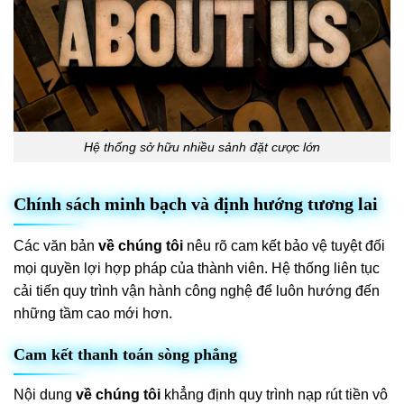
Hệ thống sở hữu nhiều sảnh đặt cược lớn
Chính sách minh bạch và định hướng tương lai
Các văn bản
về chúng tôi
nêu rõ cam kết bảo vệ tuyệt đối
mọi quyền lợi hợp pháp của thành viên. Hệ thống liên tục
cải tiến quy trình vận hành công nghệ để luôn hướng đến
những tầm cao mới hơn.
Cam kết thanh toán sòng phẳng
Nội dung
về chúng tôi
khẳng định quy trình nạp rút tiền vô