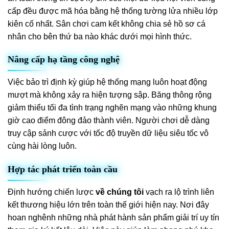
cấp đều được mã hóa bằng hệ thống tường lửa nhiều lớp
kiên cố nhất. Sân chơi cam kết không chia sẻ hồ sơ cá
nhân cho bên thứ ba nào khác dưới mọi hình thức.
Nâng cấp hạ tầng công nghệ
Việc bảo trì định kỳ giúp hệ thống mạng luôn hoạt động
mượt mà không xảy ra hiện tượng sập. Băng thông rộng
giảm thiểu tối đa tình trạng nghẽn mạng vào những khung
giờ cao điểm đông đảo thành viên. Người chơi dễ dàng
truy cập sảnh cược với tốc độ truyền dữ liệu siêu tốc vô
cùng hài lòng luôn.
Hợp tác phát triển toàn cầu
Định hướng chiến lược
về chúng tôi
vạch ra lộ trình liên
kết thương hiệu lớn trên toàn thế giới hiện nay. Nơi đây
hoan nghênh những nhà phát hành sản phẩm giải trí uy tín