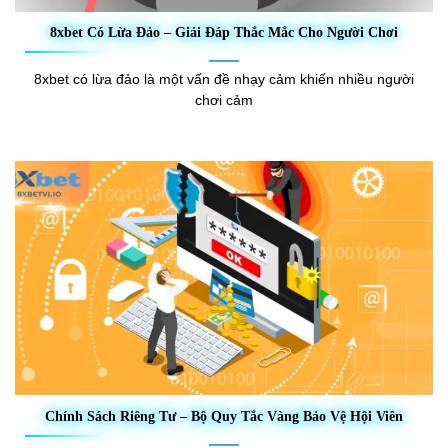
8xbet Có Lừa Đảo – Giải Đáp Thắc Mắc Cho Người Chơi
8xbet có lừa đảo là một vấn đề nhạy cảm khiến nhiều người
chơi cảm
Chính Sách Riêng Tư – Bộ Quy Tắc Vàng Bảo Vệ Hội Viên