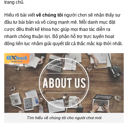
trang chủ.
Hiểu rõ bài viết
về chúng tôi
người chơi sẽ nhận thấy sự
đầu tư bài bản và vô cùng mạnh mẽ. Mỗi danh mục đặt
cược đều thiết kế khoa học giúp mọi thao tác diễn ra
nhanh chóng thuận lợi. Bộ phận hỗ trợ trực tuyến hoạt
động liên tục nhằm giải quyết tất cả thắc mắc kịp thời nhất.
Tìm hiểu về chúng tôi cho người chơi mới