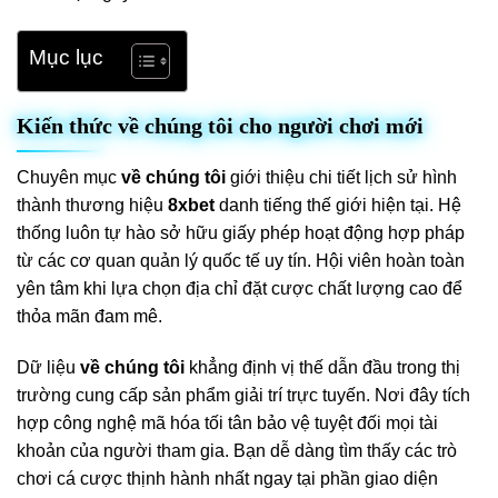
Mục lục
Kiến thức về chúng tôi cho người chơi mới
Chuyên mục
về chúng tôi
giới thiệu chi tiết lịch sử hình
thành thương hiệu
8xbet
danh tiếng thế giới hiện tại. Hệ
thống luôn tự hào sở hữu giấy phép hoạt động hợp pháp
từ các cơ quan quản lý quốc tế uy tín. Hội viên hoàn toàn
yên tâm khi lựa chọn địa chỉ đặt cược chất lượng cao để
thỏa mãn đam mê.
Dữ liệu
về chúng tôi
khẳng định vị thế dẫn đầu trong thị
trường cung cấp sản phẩm giải trí trực tuyến. Nơi đây tích
hợp công nghệ mã hóa tối tân bảo vệ tuyệt đối mọi tài
khoản của người tham gia. Bạn dễ dàng tìm thấy các trò
chơi cá cược thịnh hành nhất ngay tại phần giao diện