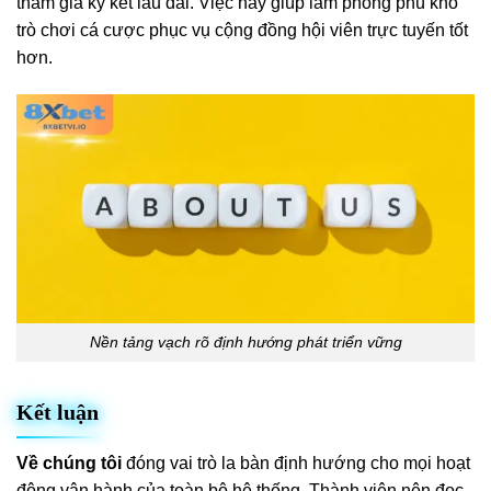
tham gia ký kết lâu dài. Việc này giúp làm phong phú kho
trò chơi cá cược phục vụ cộng đồng hội viên trực tuyến tốt
hơn.
Nền tảng vạch rõ định hướng phát triển vững
Kết luận
Về chúng tôi
đóng vai trò la bàn định hướng cho mọi hoạt
động vận hành của toàn bộ hệ thống. Thành viên nên đọc