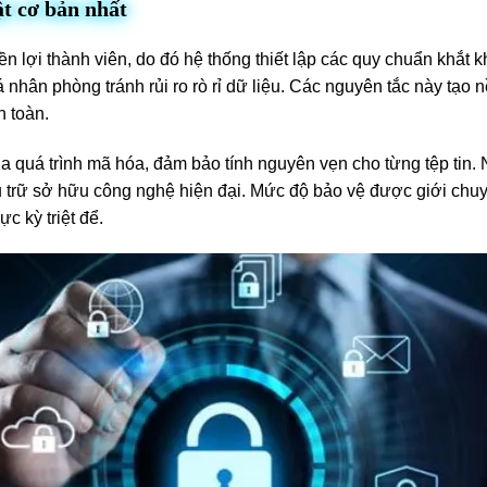
ật cơ bản nhất
ền lợi thành viên, do đó hệ thống thiết lập các quy chuẩn khắt k
á nhân phòng tránh rủi ro rò rỉ dữ liệu. Các nguyên tắc này tạ
n toàn.
ua quá trình mã hóa, đảm bảo tính nguyên vẹn cho từng tệp tin.
u trữ sở hữu công nghệ hiện đại. Mức độ bảo vệ được giới chu
 kỳ triệt để.