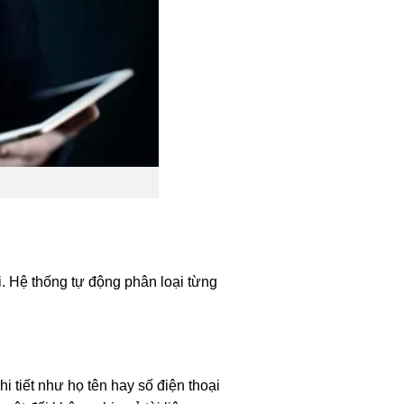
i. Hệ thống tự động phân loại từng
i tiết như họ tên hay số điện thoại