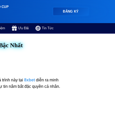
 CUP
ĐĂNG KÝ
iệm
Ưu Đãi
Tin Tức
Bậc Nhất
 trình này tại
8xbet
diễn ra minh
 tự tin nắm bắt đặc quyền cá nhân.