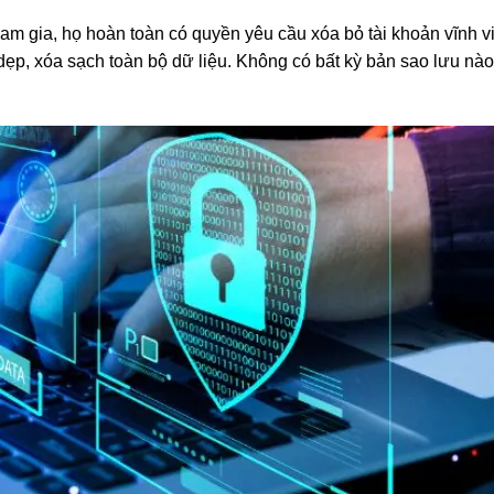
am gia, họ hoàn toàn có quyền yêu cầu xóa bỏ tài khoản vĩnh 
dẹp, xóa sạch toàn bộ dữ liệu. Không có bất kỳ bản sao lưu nào 