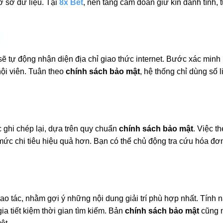
ơ sở dữ liệu. Tại
8x Bet
, nền tảng cam đoan giữ kín danh tính, tu
 sẽ tự động nhận diện địa chỉ giao thức internet. Bước xác min
ị hội viên. Tuân theo
chính sách bảo mật
, hệ thống chỉ dùng số 
ghi chép lại, dựa trên quy chuẩn
chính sách bảo mật
. Việc t
mức chi tiêu hiệu quả hơn. Bạn có thể chủ động tra cứu hóa đơn
thao tác, nhằm gợi ý những nội dung giải trí phù hợp nhất. Tính
gia tiết kiệm thời gian tìm kiếm. Bản
chính sách bảo mật
cũng n