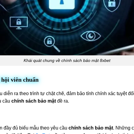
Khái quát chung về chính sách bảo mật 8xbet
 hội viên chuẩn
diễn ra theo trình tự chặt chẽ, đảm bảo tính chính xác tuyệt đố
u cầu
chính sách bảo mật
đề ra.
ền đầy đủ biểu mẫu theo yêu cầu
chính sách bảo mật
. Những ch