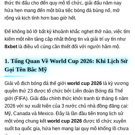
thức thi đấu cho đến quy mô tổ chức, giải đấu năm nay
hứa hẹn mang đến một bữa tiệc bóng đá bùng nổ, mở
rộng và kịch tính hơn bao giờ hết.
Để không bỏ lỡ bất kỳ khoảnh khắc nghẹt thở nào, việc tìm
kiếm một nền tảng cập nhật thông tin và giải trí uy tín như
8xbet
là điều vô cùng cần thiết đối với người hâm mộ.
1. Tổng Quan Về World Cup 2026: Khi Lịch Sử
Gọi Tên Bắc Mỹ
Giải vô địch bóng đá thế giới
world cup 2026
là kỳ vương
quyền thứ 23 được tổ chức bởi Liên đoàn Bóng đá Thế
giới (FIFA). Giải đấu chính thức khởi tranh từ tháng 6 năm
2026 với sự xuất hiện của 3 nước chủ nhà đồng đăng cai:
Mỹ, Canada và Mexico. Đây là lần đầu tiên trong lịch sử
một vòng chung kết
world cup 2026
được tổ chức xuyên
suốt ba quốc gia, hứa hẹn mang lại quy mô khổng lồ chưa