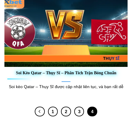
Soi Kèo Qatar – Thụy Sĩ – Phân Tích Trận Bóng Chuẩn
Soi kèo Qatar – Thụy Sĩ được cập nhật liên tục, và bạn rất dễ
1
2
3
4