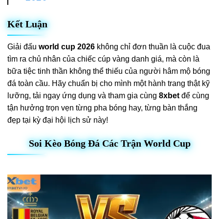
Kết Luận
Giải đấu
world cup 2026
không chỉ đơn thuần là cuộc đua
tìm ra chủ nhân của chiếc cúp vàng danh giá, mà còn là
bữa tiệc tinh thần không thể thiếu của người hâm mộ bóng
đá toàn cầu. Hãy chuẩn bị cho mình một hành trang thật kỹ
lưỡng, tải ngay ứng dụng và tham gia cùng
8xbet
để cùng
tận hưởng trọn vẹn từng pha bóng hay, từng bàn thắng
đẹp tại kỳ đại hội lịch sử này!
Soi Kèo Bóng Đá Các Trận World Cup