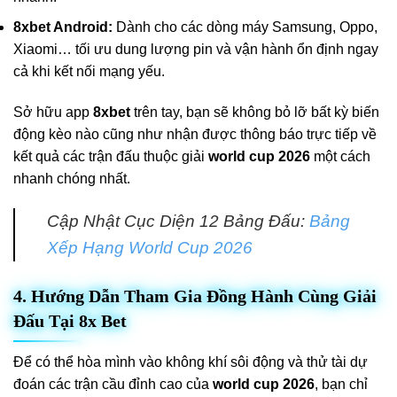
8xbet Android:
Dành cho các dòng máy Samsung, Oppo,
Xiaomi… tối ưu dung lượng pin và vận hành ổn định ngay
cả khi kết nối mạng yếu.
Sở hữu app
8xbet
trên tay, bạn sẽ không bỏ lỡ bất kỳ biến
động kèo nào cũng như nhận được thông báo trực tiếp về
kết quả các trận đấu thuộc giải
world cup 2026
một cách
nhanh chóng nhất.
Cập Nhật Cục Diện 12 Bảng Đấu:
Bảng
Xếp Hạng World Cup 2026
4. Hướng Dẫn Tham Gia Đồng Hành Cùng Giải
Đấu Tại 8x Bet
Để có thể hòa mình vào không khí sôi động và thử tài dự
đoán các trận cầu đỉnh cao của
world cup 2026
, bạn chỉ