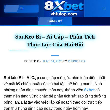
Skip
to
content
ĐĂNG KÝ
Soi Kèo Bỉ – Ai Cập – Phân Tích
Thực Lực Của Hai Đội
POSTED ON
JUNE 14, 2026
BY
PHÙNG HOA
Soi kèo Bỉ – Ai Cập
cung cấp một góc nhìn toàn diện nhất
về mặt kỹ chiến thuật của cả hai tập thể hùng mạnh. Nhờ
những nhận định chuyên môn này, thành viên
8xbet
có
thêm nền tảng vững chắc để phân tích sát sao từng đường
bóng lăn. Bắt tay vào việc lập kế hoạch theo dõi trực tiếp
trận thư hùng đỉnh cao ngay trong ngày hôm nay.