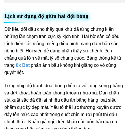
Lịch sử đụng độ giữa hai đội bóng
Dữ liệu đối đầu cho thấy quá khứ đã từng chứng kiến
những lần chạm trán cực kỳ kịch tính. Hai bờ sân cỏ đều
trình diễn các mảng miếng điều binh mang đậm bản sắc
riêng biệt. Hội viên dễ dàng nhận thấy sự chênh lệch
chẳng quá lớn về mặt tỷ số chung cuộc. Bảng thống kê từ
trang
8x Bet
phản ánh bầu không khí giằng co vô cùng
quyết liệt.
Từng nhịp độ tranh đoạt bóng diễn ra vô cùng sòng phẳng
và dứt khoát hoàn toàn không khoan nhượng. Dàn chân
sút xuất sắc đã để lại nhiều dấu ấn bằng hàng loạt siêu
phẩm cực kỳ đẹp mắt. Yếu tố thể lực thường xuyên được
đẩy lên mức cao nhất trong suốt chín mươi phút thi đấu
chính thức. Khán giả ngồi trên khán đài luôn trải qua đa
dạng cung bậc cảm xúc vô cùng thăng hoa.