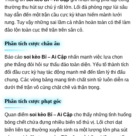
thường thu hút sự chú ý rất lớn. Lối đá phòng ngự lùi sâu
hay dẫn đến một trận cầu cực kỳ khan hiếm mành lưới
rung. Tuy vậy những sai lầm cá nhân hoàn toàn có thể làm
đảo lộn toàn cục thế trận trên sân cỏ.
Phân tích cược châu âu
Báo cáo
soi kèo Bỉ – Ai Cập
nhấn mạnh việc lựa chọn
phe thắng đòi hỏi sự thấu đáo toàn diện. Yếu tố thành tích
đối đầu cực kỳ hay tác động mạnh mẽ đến tâm lý thi đấu
chung. Các vòng bảng mang tính chất sinh tử luôn diễn ra
dưới thế trận vô cùng chặt chẽ và thận trọng.
Phân tích cược phạt góc
Quan điểm
soi kèo Bỉ – Ai Cập
cho thấy những tình huống
bóng chết chứa đựng nhiều biến số thú vị. Lối chơi dạt
biên liên tục thường xuyên sinh ra một lượng lớn pha sút