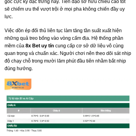
góc cực kỳ đặc trưng này. Tiền đạo sở hữu chiều cao tốt
sẽ chiếm ưu thế vượt trội ở mọi pha không chiến đầy uy
lực.
Việc dồn ép đối thủ liên tục làm tăng tần suất xuất hiện
những quả treo bổng vào vòng cấm địa. Hệ thống phần
mềm của
8x Bet uy tín
cung cấp cơ sở dữ liệu vô cùng
quan trọng và chuẩn xác. Người chơi nên theo dõi sát nhịp
độ chạy chỗ trong mười lăm phút đầu tiên nhằm bắt nhịp
đúng hướng.