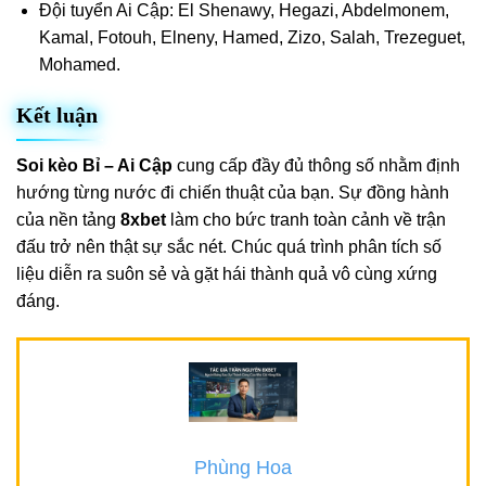
Đội tuyển Ai Cập: El Shenawy, Hegazi, Abdelmonem,
Kamal, Fotouh, Elneny, Hamed, Zizo, Salah, Trezeguet,
Mohamed.
Kết luận
Soi kèo Bỉ – Ai Cập
cung cấp đầy đủ thông số nhằm định
hướng từng nước đi chiến thuật của bạn. Sự đồng hành
của nền tảng
8xbet
làm cho bức tranh toàn cảnh về trận
đấu trở nên thật sự sắc nét. Chúc quá trình phân tích số
liệu diễn ra suôn sẻ và gặt hái thành quả vô cùng xứng
đáng.
Phùng Hoa