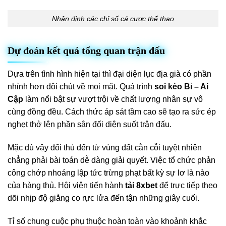
Nhận định các chỉ số cá cược thể thao
Dự đoán kết quả tổng quan trận đấu
Dựa trên tình hình hiện tại thì đại diện lục địa già có phần
nhỉnh hơn đôi chút về mọi mặt. Quá trình
soi kèo Bỉ – Ai
Cập
làm nổi bật sự vượt trội về chất lượng nhân sự vô
cùng đồng đều. Cách thức áp sát tầm cao sẽ tạo ra sức ép
nghẹt thở lên phần sân đối diện suốt trận đấu.
Mặc dù vậy đối thủ đến từ vùng đất cằn cỗi tuyệt nhiên
chẳng phải bài toán dễ dàng giải quyết. Việc tổ chức phản
công chớp nhoáng lập tức trừng phạt bất kỳ sự lơ là nào
của hàng thủ. Hội viên tiến hành
tải 8xbet
để trực tiếp theo
dõi nhịp độ giằng co rực lửa đến tận những giây cuối.
Tỉ số chung cuộc phụ thuộc hoàn toàn vào khoảnh khắc