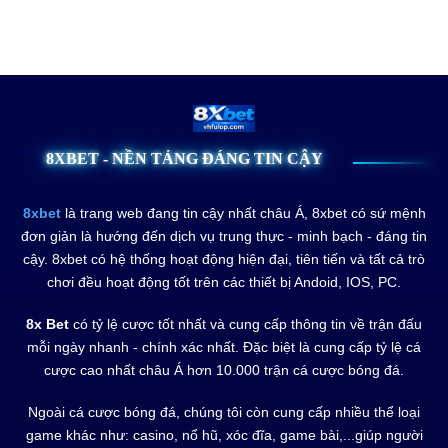
8XBET - NỀN TẢNG ĐÁNG TIN CẬY
8xbet
là trang web đang tin cậy nhất châu Á, 8xbet có sứ mệnh
đơn giản là hướng đến dịch vụ trung thực - minh bạch - đáng tin
cậy. 8xbet có hệ thống hoạt động hiện đại, tiên tiến và tất cả trò
chơi đều hoạt động tốt trên các thiết bị Andoid, IOS, PC.
8x Bet
có tỷ lệ cược tốt nhất và cung cấp thông tin về trận đấu
mỗi ngày nhanh - chính xác nhất. Đặc biệt là cung cấp tỷ lệ cá
cược cao nhất châu Á hơn 10.000 trận cá cược bóng đá.
Ngoài cá cược bóng đá, chúng tôi còn cung cấp nhiều thể loại
game khác như: casino, nổ hũ, xóc đĩa, game bài,...giúp người