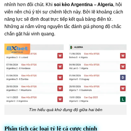
nhỉnh hơn đôi chút. Khi
soi kèo Argentina – Algeria
, hội
viên nên chú ý tới sự chênh lệch này. Bởi lẽ khoảng cách
năng lực sẽ định đoạt trực tiếp kết quả bảng điện tử.
Những ai nắm vững nguyên tắc đánh giá phong độ chắc
chắn gặt hái vinh quang.
Tìm hiểu quá khứ đụng độ giữa hai bên
Phân tích các loại tỷ lệ cá cược chính