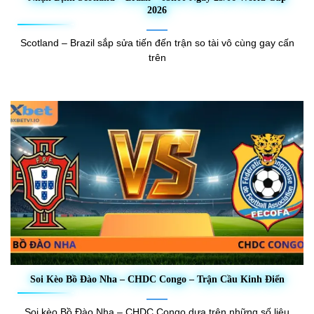
2026
Scotland – Brazil sắp sửa tiến đến trận so tài vô cùng gay cấn
trên
Soi Kèo Bồ Đào Nha – CHDC Congo – Trận Cầu Kinh Điển
Soi kèo Bồ Đào Nha – CHDC Congo dựa trên những số liệu