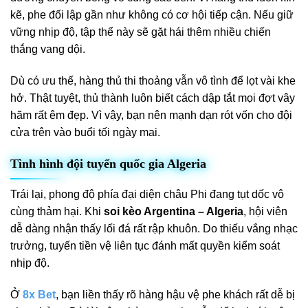
kẽ, phe đối lập gần như không có cơ hội tiếp cận. Nếu giữ
vững nhịp độ, tập thể này sẽ gặt hái thêm nhiều chiến
thắng vang dội.
Dù có ưu thế, hàng thủ thi thoảng vẫn vô tình để lọt vài khe
hở. Thật tuyệt, thủ thành luôn biết cách dập tắt mọi đợt vây
hãm rất êm đẹp. Vì vậy, bạn nên mạnh dạn rót vốn cho đội
cửa trên vào buổi tối ngày mai.
Tình hình đội tuyển quốc gia Algeria
Trái lại, phong độ phía đại diện châu Phi đang tụt dốc vô
cùng thảm hại. Khi
soi kèo Argentina – Algeria
, hội viên
dễ dàng nhận thấy lối đá rất rập khuôn. Do thiếu vắng nhạc
trưởng, tuyến tiền vệ liên tục đánh mất quyền kiểm soát
nhịp độ.
Ở
8x Bet
, bạn liền thấy rõ hàng hậu vệ phe khách rất dễ bị