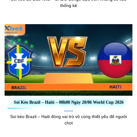
thống kê
Soi Kèo Brazil – Haiti – 08h00 Ngày 20/06 World Cup 2026
Soi kèo Brazil – Haiti đóng vai trò vô cùng thiết yếu để người
chơi