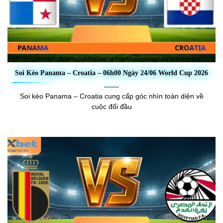
Soi Kèo Panama – Croatia – 06h00 Ngày 24/06 World Cup 2026
Soi kèo Panama – Croatia cung cấp góc nhìn toàn diện về
cuộc đối đầu