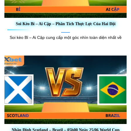
Soi Kèo Bỉ – Ai Cập – Phân Tích Thực Lực Của Hai Đội
Soi kèo Bỉ – Ai Cập cung cấp một góc nhìn toàn diện nhất về
Nhận Định Scotland – Brazil – 05h00 Ngày 25/06 World Cup