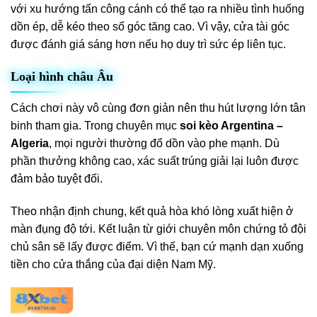
với xu hướng tấn công cánh có thể tạo ra nhiều tình huống
dồn ép, dễ kéo theo số góc tăng cao. Vì vậy, cửa tài góc
được đánh giá sáng hơn nếu họ duy trì sức ép liên tục.
Loại hình châu Âu
Cách chơi này vô cùng đơn giản nên thu hút lượng lớn tân
binh tham gia. Trong chuyên mục
soi kèo Argentina –
Algeria
, mọi người thường đổ dồn vào phe mạnh. Dù
phần thưởng không cao, xác suất trúng giải lại luôn được
đảm bảo tuyệt đối.
Theo nhận định chung, kết quả hòa khó lòng xuất hiện ở
màn đụng độ tới. Kết luận từ giới chuyên môn chứng tỏ đội
chủ sân sẽ lấy được điểm. Vì thế, bạn cứ mạnh dạn xuống
tiền cho cửa thắng của đại diện Nam Mỹ.