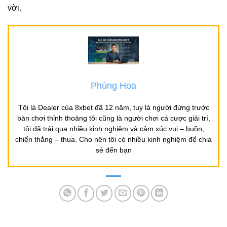
vời.
Phùng Hoa
Tôi là Dealer của 8xbet đã 12 năm, tuy là người đứng trước
bàn chơi thỉnh thoảng tôi cũng là người chơi cá cược giải trí,
tôi đã trải qua nhiều kinh nghiệm và cảm xúc vui – buồn,
chiến thắng – thua. Cho nên tôi có nhiều kinh nghiệm để chia
sẻ đến bạn