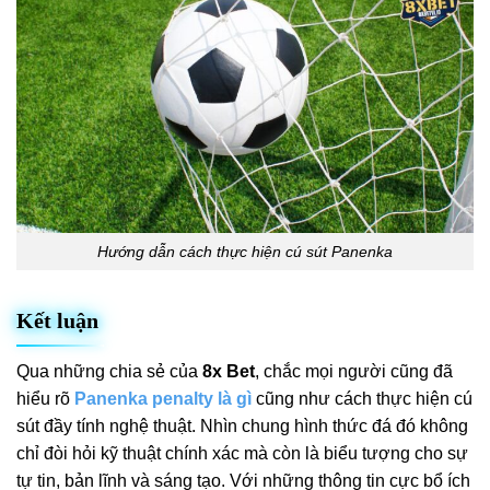
Hướng dẫn cách thực hiện cú sút Panenka
Kết luận
Qua những chia sẻ của
8x Bet
, chắc mọi người cũng đã
hiểu rõ
Panenka penalty là gì
cũng như cách thực hiện cú
sút đầy tính nghệ thuật. Nhìn chung hình thức đá đó không
chỉ đòi hỏi kỹ thuật chính xác mà còn là biểu tượng cho sự
tự tin, bản lĩnh và sáng tạo. Với những thông tin cực bổ ích