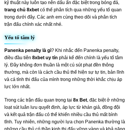
kỹ thuật này luôn tạo nên dấu ấn đặc biệt trong bóng đá,
trang chủ 8xbet
có thể phân tích qua những yếu tố quan
trọng dưới đây. Các anh em cùng theo dõi và phân tích
trận đấu chính xác nhất nhé.
Yếu tố tâm lý
Panenka penalty là gì
? Khi nhắc đến Panenka penalty,
điều đầu tiên
8xbet uy tín
phải kể đến chính là yếu tố tâm
lý. Đây không đơn thuần là một cú sút phạt đền thông
thường, mà còn là cách cầu thủ thể hiện sự tự tin, bản lĩnh
và cá tính thi đấu của mình trong những thời khắc chịu áp
lực lớn nhất.
Trong các trận đấu quan trọng tại
8x Bet
, đặc biệt ở những
loạt sút luân lưu quyết định, áp lực từ khán giả, đồng đội
và kết quả trận đấu có thể khiến nhiều cầu thủ mất bình
tĩnh. Tuy nhiên, những người lựa chọn Panenka thường là
những cầu thủ có thần kinh thi đấu vững vàng và khả năng