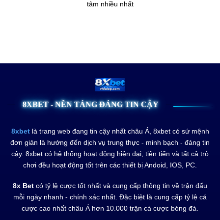
tâm nhiều nhất
8XBET - NỀN TẢNG ĐÁNG TIN CẬY
8xbet
là trang web đang tin cậy nhất châu Á, 8xbet có sứ mệnh
đơn giản là hướng đến dịch vụ trung thực - minh bạch - đáng tin
cậy. 8xbet có hệ thống hoạt động hiện đại, tiên tiến và tất cả trò
chơi đều hoạt động tốt trên các thiết bị Andoid, IOS, PC.
8x Bet
có tỷ lệ cược tốt nhất và cung cấp thông tin về trận đấu
mỗi ngày nhanh - chính xác nhất. Đặc biệt là cung cấp tỷ lệ cá
cược cao nhất châu Á hơn 10.000 trận cá cược bóng đá.