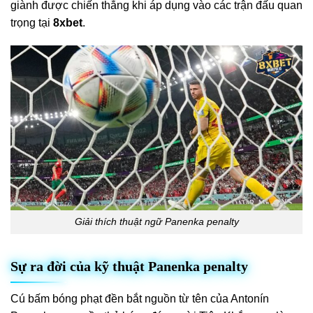
giành được chiến thắng khi áp dụng vào các trận đấu quan
trọng tại
8xbet
.
Giải thích thuật ngữ Panenka penalty
Sự ra đời của kỹ thuật Panenka penalty
Cú bấm bóng phạt đền bắt nguồn từ tên của Antonín