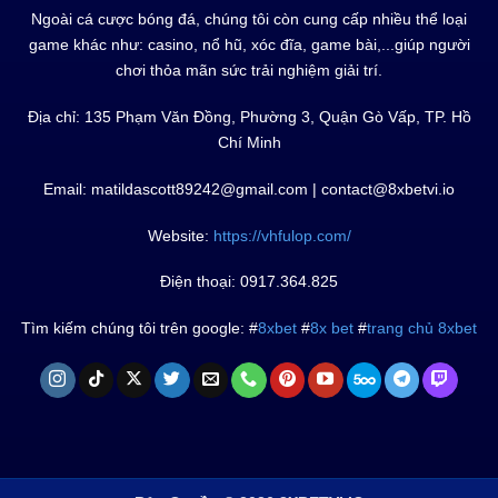
Ngoài cá cược bóng đá, chúng tôi còn cung cấp nhiều thể loại
game khác như: casino, nổ hũ, xóc đĩa, game bài,...giúp người
chơi thỏa mãn sức trải nghiệm giải trí.
Địa chỉ: 135 Phạm Văn Đồng, Phường 3, Quận Gò Vấp, TP. Hồ
Chí Minh
Email:
matildascott89242@gmail.com
|
contact@8xbetvi.io
Website:
https://vhfulop.com/
Điện thoại: 0917.364.825
Tìm kiếm chúng tôi trên google: #
8xbet
#
8x bet
#
trang chủ 8xbet