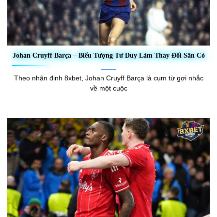
Johan Cruyff Barça – Biểu Tượng Tư Duy Làm Thay Đổi Sân Cỏ
Theo nhận định 8xbet, Johan Cruyff Barça là cụm từ gợi nhắc
về một cuộc